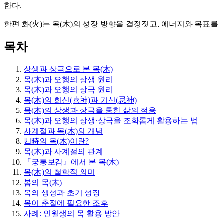
한다.
한편 화(火)는 목(木)의 성장 방향을 결정짓고, 에너지와 목표
목차
상생과 상극으로 본 목(木)
목(木)과 오행의 상생 원리
목(木)과 오행의 상극 원리
목(木)의 희신(喜神)과 기신(忌神)
목(木)의 상생과 상극을 통한 삶의 적용
목(木)과 오행의 상생·상극을 조화롭게 활용하는 법
사계절과 목(木)의 개념
四時의 목(木)이란?
목(木)과 사계절의 관계
『궁통보감』에서 본 목(木)
목(木)의 철학적 의미
봄의 목(木)
목의 생성과 초기 성장
목이 춘절에 필요한 조후
사례: 인월생의 목 활용 방안