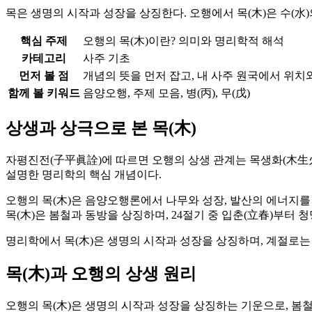
목은 생명의 시작과 성장을 상징한다. 오행에서 목(木)은 수(水
핵심 주제
오행의 목(木)이란? 의미와 명리학적 해석
카테고리
사주 기초
먼저 볼 점
개념의 뜻을 먼저 잡고, 내 사주 원국에서 위치
함께 볼 키워드
음양오행, 주제 모음, 병(丙), 무(戊)
상생과 상극으로 본 목(木)
자평진전(子平眞詮)에 따르면 오행의 상생 관계는 목생화(木生火)
설명한 명리학의 핵심 개념이다.
오행의 목(木)은 음양오행론에서 나무와 성장, 발산의 에너지를 
목(木)은 봄철과 동방을 상징하며, 24절기 중 입춘(立春)부터 
명리학에서 목(木)은 생명의 시작과 성장을 상징하며, 계절로는 봄
목(木)과 오행의 상생 원리
오행의 목(木)은 생명의 시작과 성장을 상징하는 기운으로, 봄철