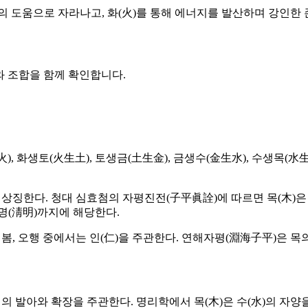
)의 도움으로 자라나고, 화(火)를 통해 에너지를 발산하며 강인한 
와 조합을 함께 확인합니다.
, 화생토(火生土), 토생금(土生金), 금생수(金生水), 수생목(
상징한다. 청대 심효첨의 자평진전(子平眞詮)에 따르면 목(木)은 화
청명(淸明)까지에 해당한다.
, 오행 중에서는 인(仁)을 주관한다. 연해자평(淵海子平)은 목의
의 발아와 확장을 주관한다. 명리학에서 목(木)은 수(水)의 자양