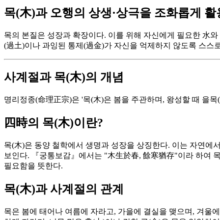
목(木)과 오행의 상생·상극을 조화롭게 활
목의 본질은 성장과 확장이다. 이를 위해 자신에게 필요한 水와 
(過土)이나 과잉된 통제(過金)가 자신을 억제하지 않도록 스스
사계절과 목(木)의 개념
명리정종(命理正宗)은 '목(木)은 봄을 주관하며, 왕성할 때 을목
四時의 목(木)이란?
목(木)은 동양 철학에서 생명과 성장을 상징한다. 이는 자연에서 
보인다. 『궁통보감』에서는 "木生於春, 餘寒猶存"이라 하여 목
필요함을 뜻한다.
목(木)과 사계절의 관계
목은 봄에 태어나 여름에 자라고, 가을에 결실을 맺으며, 겨울에 