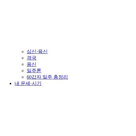
십신·육신
격국
용신
일주론
60갑자 일주 총정리
내 운세·시기