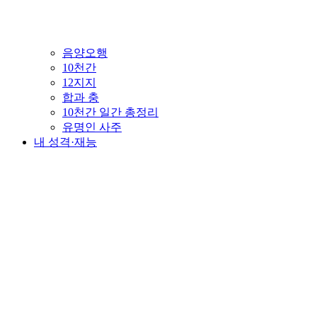
음양오행
10천간
12지지
합과 충
10천간 일간 총정리
유명인 사주
내 성격·재능