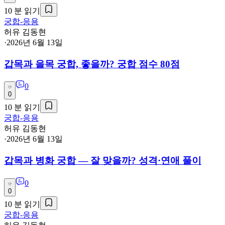
10
분 읽기
궁합-응용
허유 김동현
·
2026년 6월 13일
갑목과 을목 궁합, 좋을까? 궁합 점수 80점
0
0
10
분 읽기
궁합-응용
허유 김동현
·
2026년 6월 13일
갑목과 병화 궁합 — 잘 맞을까? 성격·연애 풀이
0
0
10
분 읽기
궁합-응용