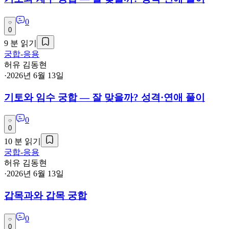
0
0
9
분 읽기
궁합-응용
허유 김동현
·
2026년 6월 13일
기토와 임수 궁합 — 잘 맞을까? 성격·연애 풀이
0
0
10
분 읽기
궁합-응용
허유 김동현
·
2026년 6월 13일
갑목과와 갑목 궁합
0
0