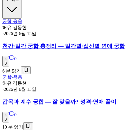
궁합-응용
허유 김동현
·
2026년 6월 15일
천간·일간 궁합 총정리 — 일간별·십신별 연애 궁합
0
0
6
분 읽기
궁합-응용
허유 김동현
·
2026년 6월 13일
갑목과 계수 궁합 — 잘 맞을까? 성격·연애 풀이
0
0
10
분 읽기