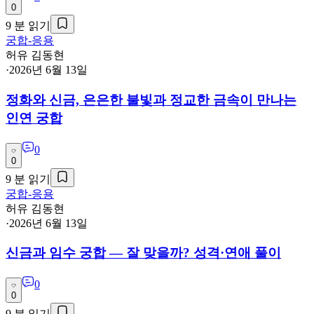
0
9
분 읽기
궁합-응용
허유 김동현
·
2026년 6월 13일
정화와 신금, 은은한 불빛과 정교한 금속이 만나는
인연 궁합
0
0
9
분 읽기
궁합-응용
허유 김동현
·
2026년 6월 13일
신금과 임수 궁합 — 잘 맞을까? 성격·연애 풀이
0
0
9
분 읽기