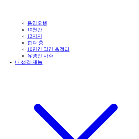
음양오행
10천간
12지지
합과 충
10천간 일간 총정리
유명인 사주
내 성격·재능