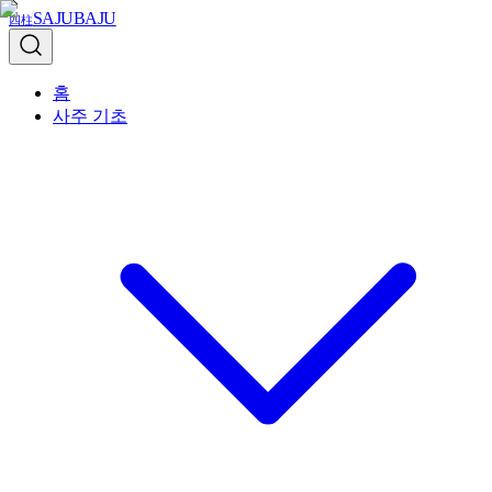
SAJUBAJU
四柱
홈
사주 기초