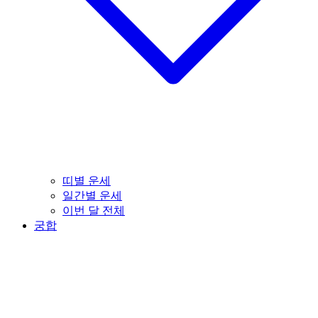
띠별 운세
일간별 운세
이번 달 전체
궁합