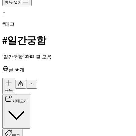
메뉴 열기
#
#태그
#
일간궁합
'일간궁합' 관련 글 모음
글
56
개
구독
카테고리
태그