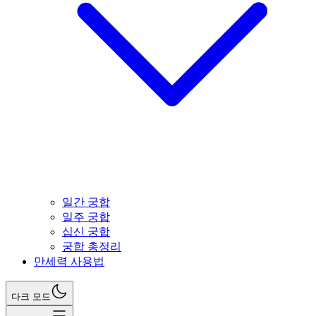
일간 궁합
일주 궁합
십신 궁합
궁합 총정리
만세력 사용법
다크 모드