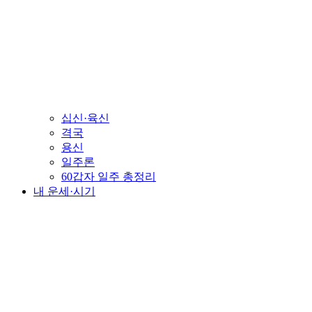
십신·육신
격국
용신
일주론
60갑자 일주 총정리
내 운세·시기