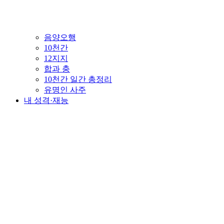
음양오행
10천간
12지지
합과 충
10천간 일간 총정리
유명인 사주
내 성격·재능