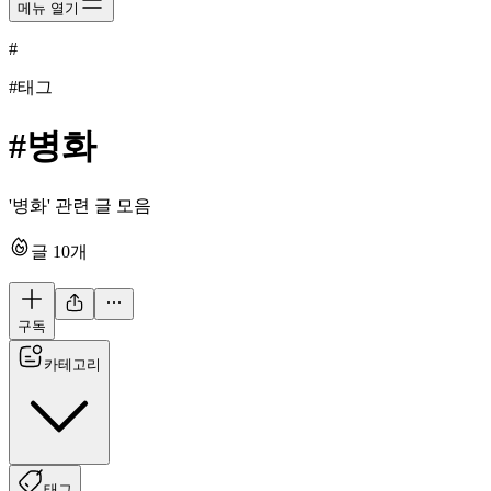
메뉴 열기
#
#태그
#
병화
'병화' 관련 글 모음
글
10
개
구독
카테고리
태그