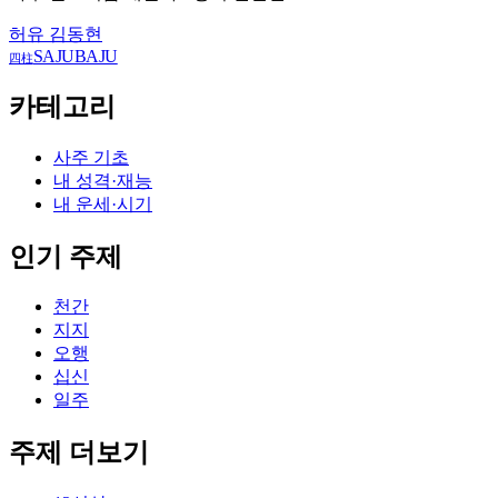
허유 김동현
SAJUBAJU
四柱
카테고리
사주 기초
내 성격·재능
내 운세·시기
인기 주제
천간
지지
오행
십신
일주
주제 더보기