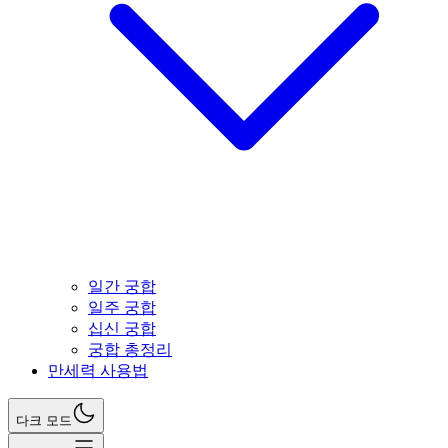
일간 궁합
일주 궁합
십신 궁합
궁합 총정리
만세력 사용법
다크 모드