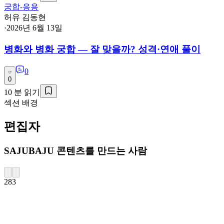
궁합-응용
허유 김동현
·
2026년 6월 13일
병화와 병화 궁합 — 잘 맞을까? 성격·연애 풀이
0
0
10
분 읽기
섹션 배경
편집자
SAJUBAJU 콘텐츠를 만드는 사람
283