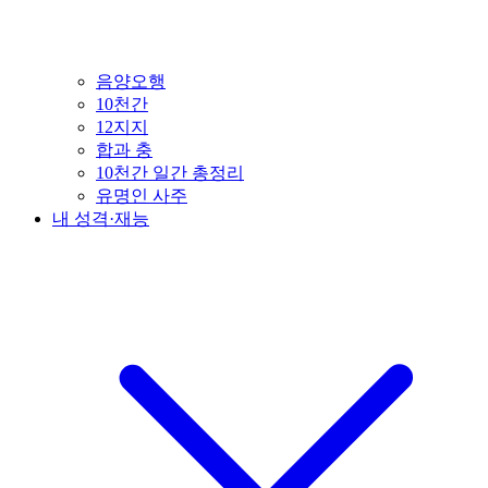
음양오행
10천간
12지지
합과 충
10천간 일간 총정리
유명인 사주
내 성격·재능