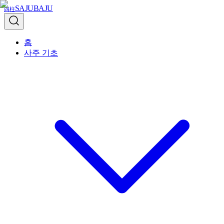
SAJUBAJU
四柱
홈
사주 기초