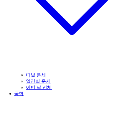
띠별 운세
일간별 운세
이번 달 전체
궁합