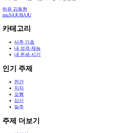
허유 김동현
SAJUBAJU
四柱
카테고리
사주 기초
내 성격·재능
내 운세·시기
인기 주제
천간
지지
오행
십신
일주
주제 더보기