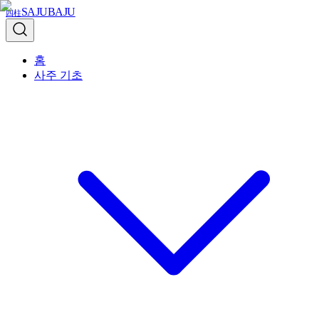
SAJUBAJU
四柱
홈
사주 기초