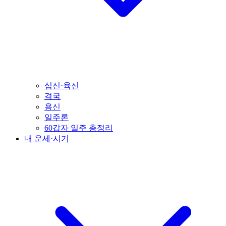
십신·육신
격국
용신
일주론
60갑자 일주 총정리
내 운세·시기