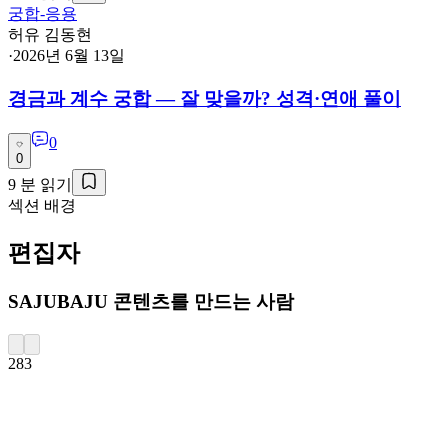
궁합-응용
허유 김동현
·
2026년 6월 13일
경금과 계수 궁합 — 잘 맞을까? 성격·연애 풀이
0
0
9
분 읽기
섹션 배경
편집자
SAJUBAJU 콘텐츠를 만드는 사람
283