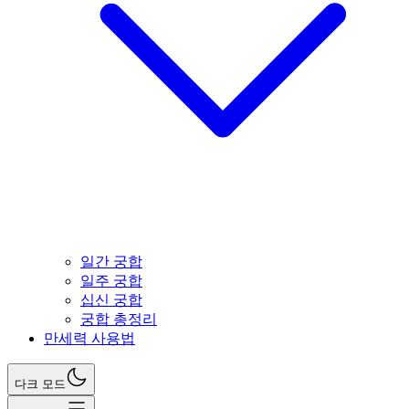
일간 궁합
일주 궁합
십신 궁합
궁합 총정리
만세력 사용법
다크 모드