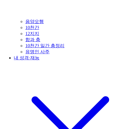
음양오행
10천간
12지지
합과 충
10천간 일간 총정리
유명인 사주
내 성격·재능