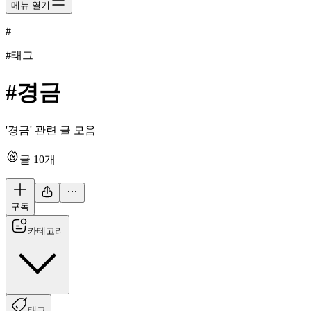
메뉴 열기
#
#태그
#
경금
'경금' 관련 글 모음
글
10
개
구독
카테고리
태그