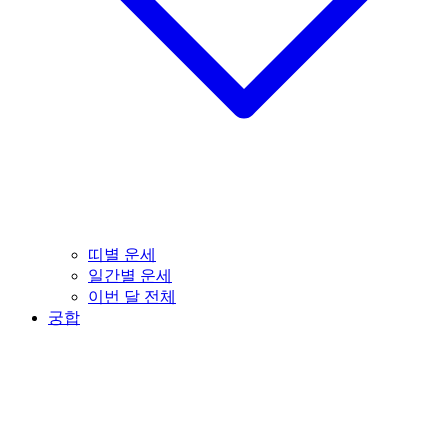
띠별 운세
일간별 운세
이번 달 전체
궁합