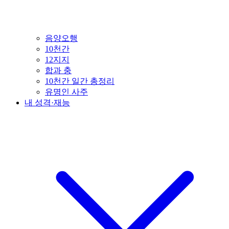
음양오행
10천간
12지지
합과 충
10천간 일간 총정리
유명인 사주
내 성격·재능