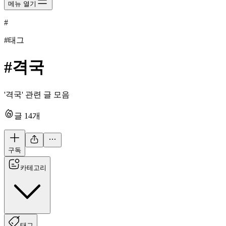
메뉴 열기
#
#태그
#
격국
'격국' 관련 글 모음
글
14
개
구독
카테고리
태그