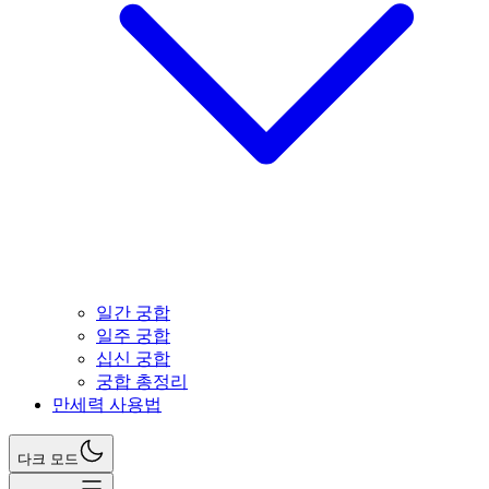
일간 궁합
일주 궁합
십신 궁합
궁합 총정리
만세력 사용법
다크 모드