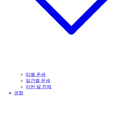
띠별 운세
일간별 운세
이번 달 전체
궁합