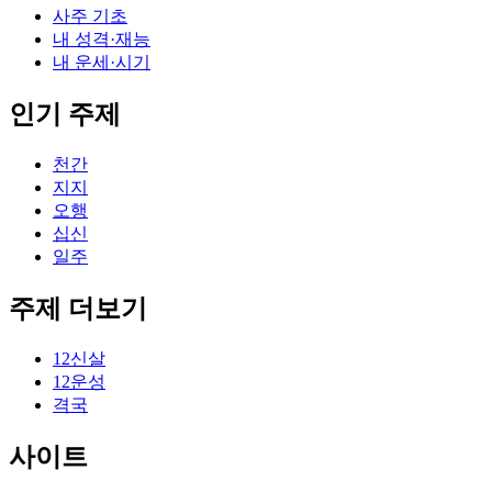
사주 기초
내 성격·재능
내 운세·시기
인기 주제
천간
지지
오행
십신
일주
주제 더보기
12신살
12운성
격국
사이트