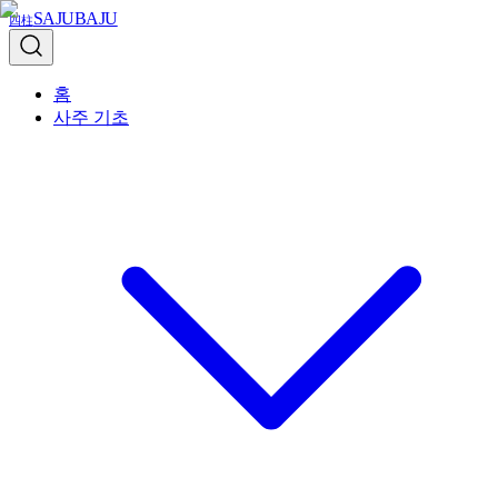
SAJUBAJU
四柱
홈
사주 기초