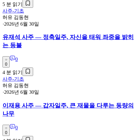
5
분 읽기
사주-기초
허유 김동현
·
2026년 6월 30일
유재석 사주 — 정축일주, 자신을 태워 좌중을 밝히
는 등불
0
0
4
분 읽기
사주-기초
허유 김동현
·
2026년 6월 30일
이재용 사주 — 갑자일주, 큰 재물을 다루는 동량의
나무
0
0