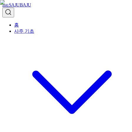
SAJUBAJU
四柱
홈
사주 기초