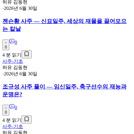
허유 김동현
·
2026년 6월 30일
젠슨황 사주 — 신묘일주, 세상의 재물을 끌어모으
는 칼날
0
0
4
분 읽기
사주-기초
허유 김동현
·
2026년 6월 30일
조규성 사주 풀이 — 임신일주, 축구선수의 재능과
운명은?
0
0
4
분 읽기
사주-기초
허유 김동현