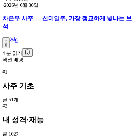
·
2026년 6월 30일
차은우 사주 — 신미일주, 가장 정교하게 빛나는 보
석
0
0
4
분 읽기
섹션 배경
#1
사주 기초
글
51
개
#2
내 성격·재능
글
102
개