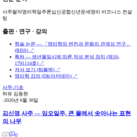
사주팔자
명리학
일주론
십신
궁합
신년운세
명리 비즈니스 컨설
팅
출판 · 연구 · 강의
학술 논문 — 「명리학의 변천과 문화의 관계성 연구」
(RISS)
↗
특허 — 생년월일시에 따른 적성 분석 장치 (제10-
1791114호)
↗
저서 보기 (텀블벅)
↗
명리학 강의 (DK아카데미)
↗
사주-기초
허유 김동현
·
2026년 6월 30일
김신영 사주 — 임오일주, 큰 물에서 솟아나는 표현
의 나무
0