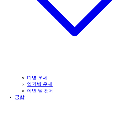
띠별 운세
일간별 운세
이번 달 전체
궁합