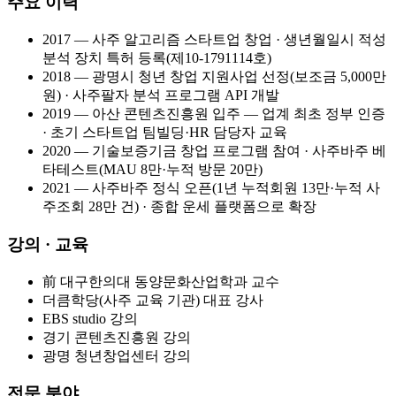
주요 이력
2017
—
사주 알고리즘 스타트업 창업 · 생년월일시 적성
분석 장치 특허 등록(제10-1791114호)
2018
—
광명시 청년 창업 지원사업 선정(보조금 5,000만
원) · 사주팔자 분석 프로그램 API 개발
2019
—
아산 콘텐츠진흥원 입주 — 업계 최초 정부 인증
· 초기 스타트업 팀빌딩·HR 담당자 교육
2020
—
기술보증기금 창업 프로그램 참여 · 사주바주 베
타테스트(MAU 8만·누적 방문 20만)
2021
—
사주바주 정식 오픈(1년 누적회원 13만·누적 사
주조회 28만 건) · 종합 운세 플랫폼으로 확장
강의 · 교육
前 대구한의대 동양문화산업학과 교수
더큼학당(사주 교육 기관) 대표 강사
EBS studio 강의
경기 콘텐츠진흥원 강의
광명 청년창업센터 강의
전문 분야