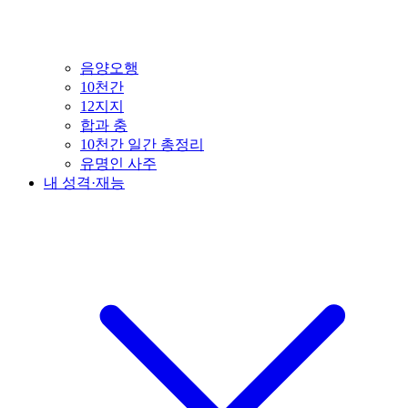
음양오행
10천간
12지지
합과 충
10천간 일간 총정리
유명인 사주
내 성격·재능