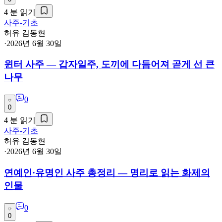
4
분 읽기
사주-기초
허유 김동현
·
2026년 6월 30일
윈터 사주 — 갑자일주, 도끼에 다듬어져 곧게 선 큰
나무
0
0
4
분 읽기
사주-기초
허유 김동현
·
2026년 6월 30일
연예인·유명인 사주 총정리 — 명리로 읽는 화제의
인물
0
0