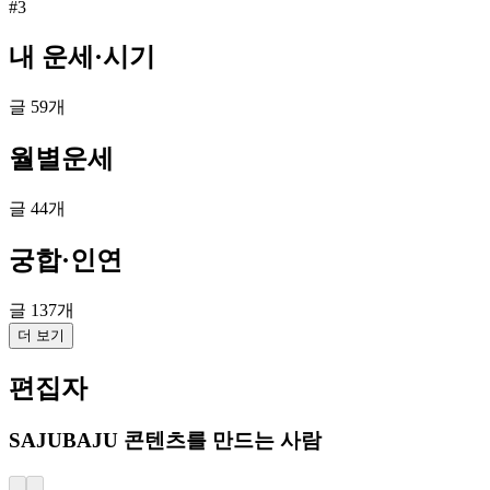
#3
내 운세·시기
글
59
개
월별운세
글
44
개
궁합·인연
글
137
개
더 보기
편집자
SAJUBAJU 콘텐츠를 만드는 사람