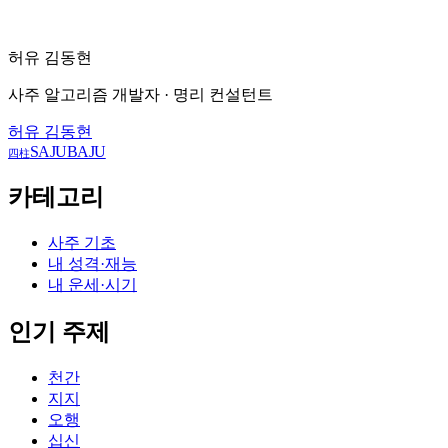
허유 김동현
사주 알고리즘 개발자 · 명리 컨설턴트
허유 김동현
SAJUBAJU
四柱
카테고리
사주 기초
내 성격·재능
내 운세·시기
인기 주제
천간
지지
오행
십신