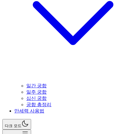
일간 궁합
일주 궁합
십신 궁합
궁합 총정리
만세력 사용법
다크 모드