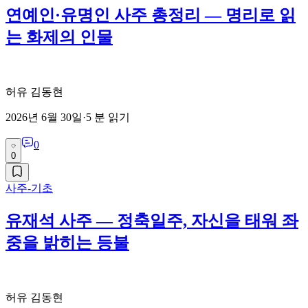
연예인·유명인 사주 총정리 — 명리로 읽
는 화제의 인물
허유 김동현
2026년 6월 30일
·
5
분 읽기
0
0
사주-기초
유재석 사주 — 정축일주, 자신을 태워 좌
중을 밝히는 등불
허유 김동현