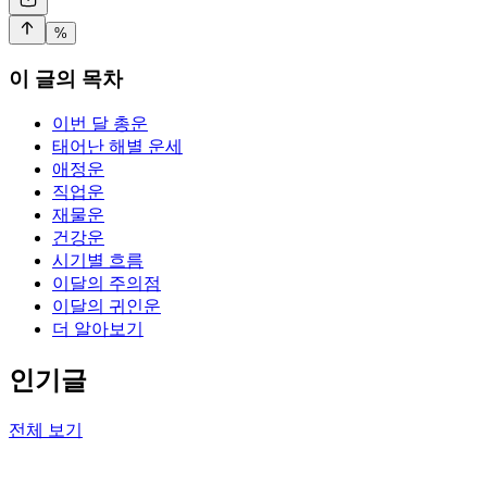
%
이 글의 목차
이번 달 총운
태어난 해별 운세
애정운
직업운
재물운
건강운
시기별 흐름
이달의 주의점
이달의 귀인운
더 알아보기
인기글
전체 보기