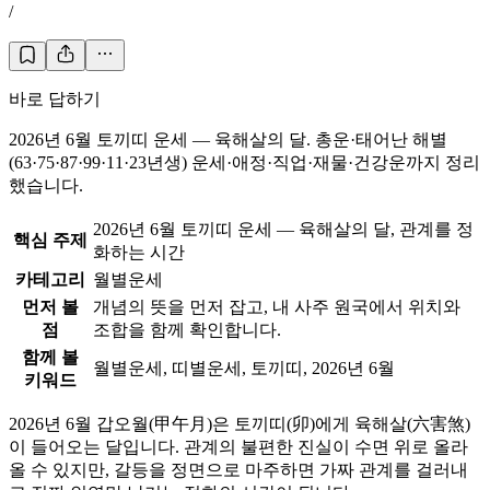
/
바로 답하기
2026년 6월 토끼띠 운세 — 육해살의 달. 총운·태어난 해별
(63·75·87·99·11·23년생) 운세·애정·직업·재물·건강운까지 정리
했습니다.
2026년 6월 토끼띠 운세 — 육해살의 달, 관계를 정
핵심 주제
화하는 시간
카테고리
월별운세
먼저 볼
개념의 뜻을 먼저 잡고, 내 사주 원국에서 위치와
점
조합을 함께 확인합니다.
함께 볼
월별운세, 띠별운세, 토끼띠, 2026년 6월
키워드
2026년 6월 갑오월(甲午月)은 토끼띠(卯)에게 육해살(六害煞)
이 들어오는 달입니다. 관계의 불편한 진실이 수면 위로 올라
올 수 있지만, 갈등을 정면으로 마주하면 가짜 관계를 걸러내