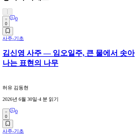
0
0
사주-기초
김신영 사주 — 임오일주, 큰 물에서 솟아
나는 표현의 나무
허유 김동현
2026년 6월 30일
·
4
분 읽기
0
0
사주-기초