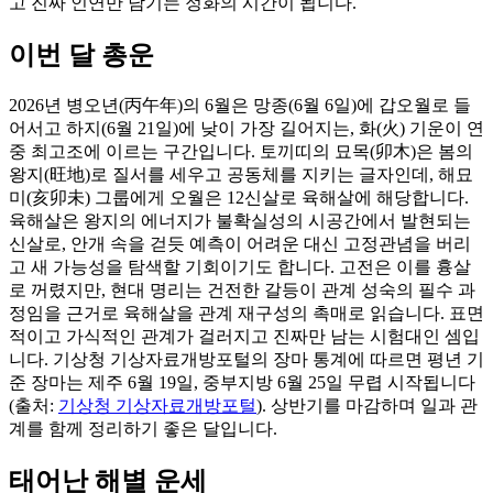
고 진짜 인연만 남기는 정화의 시간이 됩니다.
이번 달 총운
2026년 병오년(丙午年)의 6월은 망종(6월 6일)에 갑오월로 들
어서고 하지(6월 21일)에 낮이 가장 길어지는, 화(火) 기운이 연
중 최고조에 이르는 구간입니다. 토끼띠의 묘목(卯木)은 봄의
왕지(旺地)로 질서를 세우고 공동체를 지키는 글자인데, 해묘
미(亥卯未) 그룹에게 오월은 12신살로 육해살에 해당합니다.
육해살은 왕지의 에너지가 불확실성의 시공간에서 발현되는
신살로, 안개 속을 걷듯 예측이 어려운 대신 고정관념을 버리
고 새 가능성을 탐색할 기회이기도 합니다. 고전은 이를 흉살
로 꺼렸지만, 현대 명리는 건전한 갈등이 관계 성숙의 필수 과
정임을 근거로 육해살을 관계 재구성의 촉매로 읽습니다. 표면
적이고 가식적인 관계가 걸러지고 진짜만 남는 시험대인 셈입
니다. 기상청 기상자료개방포털의 장마 통계에 따르면 평년 기
준 장마는 제주 6월 19일, 중부지방 6월 25일 무렵 시작됩니다
(출처:
기상청 기상자료개방포털
). 상반기를 마감하며 일과 관
계를 함께 정리하기 좋은 달입니다.
태어난 해별 운세