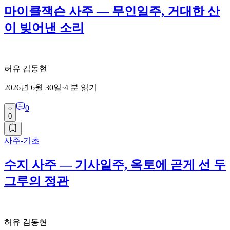
마이클잭슨 사주 — 무인일주, 거대한 산
이 빚어낸 소리
허유 김동현
2026년 6월 30일
·
4
분 읽기
0
0
사주-기초
수지 사주 — 기사일주, 옥토에 곧게 선 두
그루의 정관
허유 김동현