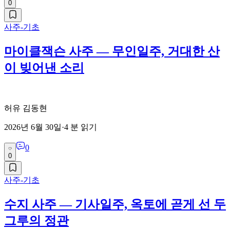
0
사주-기초
마이클잭슨 사주 — 무인일주, 거대한 산
이 빚어낸 소리
허유 김동현
2026년 6월 30일
·
4
분 읽기
0
0
사주-기초
수지 사주 — 기사일주, 옥토에 곧게 선 두
그루의 정관