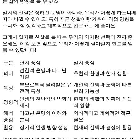
는 삶의 방향을 볼 수 있죠.
일지의 신살은 정해진 운명이 아니라, 우리가 어떻게 하느냐에
따라 바뀔 수 있어요! 특히 지금 생활이랑 계획에 직접 영향을
주니까, 잘 생각하고 계획적으로 접근하는 게 좋아요.
그래서 일지로 신살을 볼 때는 우리의 의지랑 선택이 진짜 중
요해요. 이걸 보면 앞으로 우리가 어떻게 살아갈지 힌트를 얻
을 수 있답니다!
구분
연지 중심
일지 중심
선천적 운명과 타고난
의미
후천적 환경과 현재 생활
기질
부모로부터 물려받은 유
개인의 선택과 노력에 따른
특성
전적 특성
변화 가능성
인생의 전반적인 방향성
현재의 생활과 계획에 직접
영향력
제시
적 영향
해석
타고난 운명의 이해와
의식적이고 계획적인 접근
중점
분석
필요
활용
장기적 인생 방향 설정
현재의 선택과 결정에 활용