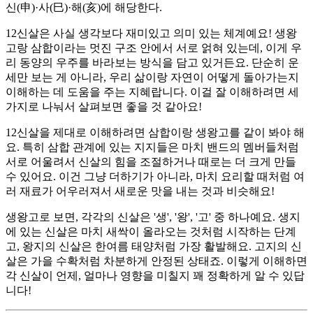
신(申)·사(巳)·해(亥)에 해당한다.
12신살은 사실 생각보다 재미있고 의미 있는 체계예요! 생왕
고랑 삼합이라는 멋진 구조 안에서 서로 얽혀 있는데, 이게 우
리 동양의 우주를 바라보는 방식을 담고 있거든요. 단순히 운
세만 보는 게 아니라, 우리 삶이랑 자연이 어떻게 돌아가는지
이해하는 데 도움을 주는 지혜랍니다. 이걸 잘 이해하려면 세
가지로 나눠서 살펴보면 좋을 것 같아요!
12신살을 제대로 이해하려면 삼합이랑 생왕고를 같이 봐야 해
요. 특히 삼합 관계에 있는 지지들은 마치 밴드의 멤버들처럼
서로 어울려서 신살의 힘을 조절하거나 때로는 더 크게 만들
수 있어요. 이건 그냥 더하기가 아니라, 마치 요리할 때처럼 여
러 재료가 어우러져서 새로운 맛을 내는 것과 비슷해요!
생왕고로 보면, 각각의 신살은 '생', '왕', '고' 중 하나예요. 생지
에 있는 신살은 마치 새싹이 올라오는 것처럼 시작하는 단계
고, 왕지의 신살은 한여름 태양처럼 가장 활발해요. 고지의 신
살은 가을 수확처럼 차분하게 안정된 상태죠. 이렇게 이해하면
각 신살이 언제, 얼마나 영향을 미칠지 꽤 정확하게 알 수 있답
니다!