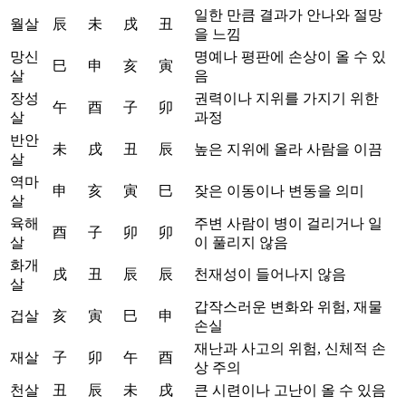
일한 만큼 결과가 안나와 절망
월살
辰
未
戌
丑
을 느낌
망신
명예나 평판에 손상이 올 수 있
巳
申
亥
寅
살
음
장성
권력이나 지위를 가지기 위한
午
酉
子
卯
살
과정
반안
未
戌
丑
辰
높은 지위에 올라 사람을 이끔
살
역마
申
亥
寅
巳
잦은 이동이나 변동을 의미
살
육해
주변 사람이 병이 걸리거나 일
酉
子
卯
卯
살
이 풀리지 않음
화개
戌
丑
辰
辰
천재성이 들어나지 않음
살
갑작스러운 변화와 위험, 재물
겁살
亥
寅
巳
申
손실
재난과 사고의 위험, 신체적 손
재살
子
卯
午
酉
상 주의
천살
丑
辰
未
戌
큰 시련이나 고난이 올 수 있음