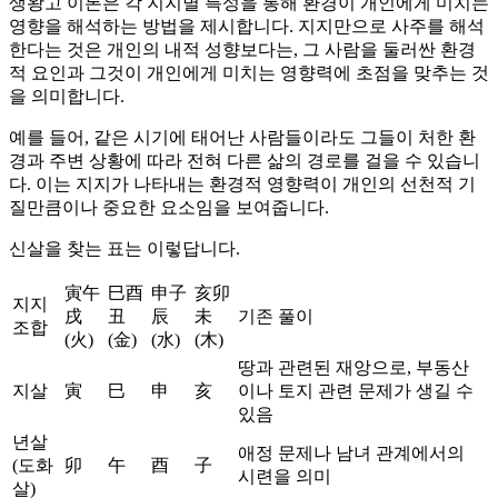
생왕고 이론은 각 지지별 특성을 통해 환경이 개인에게 미치는
영향을 해석하는 방법을 제시합니다. 지지만으로 사주를 해석
한다는 것은 개인의 내적 성향보다는, 그 사람을 둘러싼 환경
적 요인과 그것이 개인에게 미치는 영향력에 초점을 맞추는 것
을 의미합니다.
예를 들어, 같은 시기에 태어난 사람들이라도 그들이 처한 환
경과 주변 상황에 따라 전혀 다른 삶의 경로를 걸을 수 있습니
다. 이는 지지가 나타내는 환경적 영향력이 개인의 선천적 기
질만큼이나 중요한 요소임을 보여줍니다.
신살을 찾는 표는 이렇답니다.
寅午
巳酉
申子
亥卯
지지
戌
丑
辰
未
기존 풀이
조합
(火)
(金)
(水)
(木)
땅과 관련된 재앙으로, 부동산
지살
寅
巳
申
亥
이나 토지 관련 문제가 생길 수
있음
년살
애정 문제나 남녀 관계에서의
(도화
卯
午
酉
子
시련을 의미
살)