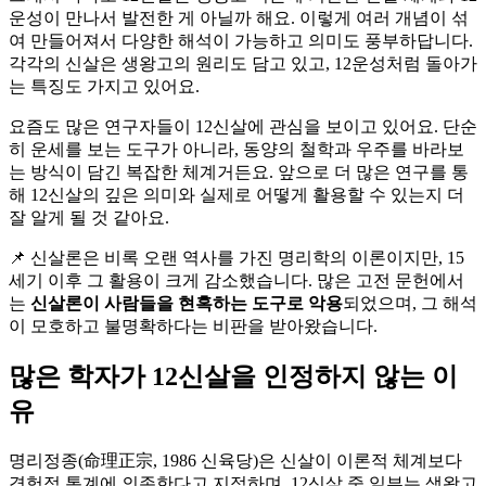
운성이 만나서 발전한 게 아닐까 해요. 이렇게 여러 개념이 섞
여 만들어져서 다양한 해석이 가능하고 의미도 풍부하답니다.
각각의 신살은 생왕고의 원리도 담고 있고, 12운성처럼 돌아가
는 특징도 가지고 있어요.
요즘도 많은 연구자들이 12신살에 관심을 보이고 있어요. 단순
히 운세를 보는 도구가 아니라, 동양의 철학과 우주를 바라보
는 방식이 담긴 복잡한 체계거든요. 앞으로 더 많은 연구를 통
해 12신살의 깊은 의미와 실제로 어떻게 활용할 수 있는지 더
잘 알게 될 것 같아요.
📌 신살론은 비록 오랜 역사를 가진 명리학의 이론이지만, 15
세기 이후 그 활용이 크게 감소했습니다. 많은 고전 문헌에서
는
신살론이 사람들을 현혹하는 도구로 악용
되었으며, 그 해석
이 모호하고 불명확하다는 비판을 받아왔습니다.
많은 학자가 12신살을 인정하지 않는 이
유
명리정종(命理正宗, 1986 신육당)은 신살이 이론적 체계보다
경험적 통계에 의존한다고 지적하며, 12신살 중 일부는 생왕고