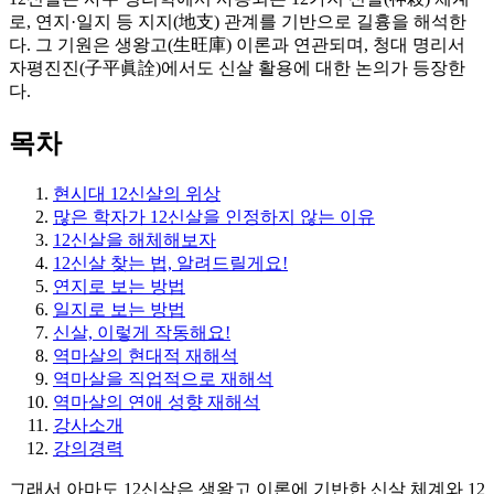
로, 연지·일지 등 지지(地支) 관계를 기반으로 길흉을 해석한
다. 그 기원은 생왕고(生旺庫) 이론과 연관되며, 청대 명리서
자평진진(子平眞詮)에서도 신살 활용에 대한 논의가 등장한
다.
목차
현시대 12신살의 위상
많은 학자가 12신살을 인정하지 않는 이유
12신살을 해체해보자
12신살 찾는 법, 알려드릴게요!
연지로 보는 방법
일지로 보는 방법
신살, 이렇게 작동해요!
역마살의 현대적 재해석
역마살을 직업적으로 재해석
역마살의 연애 성향 재해석
강사소개
강의경력
그래서 아마도 12신살은 생왕고 이론에 기반한 신살 체계와 12