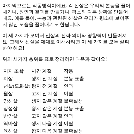
마지막으로는 작동방식이에요. 각 신살은 우리의 본능을 끌어
내거나, 원인과 결과를 만들거나, 평소와 다른 상황을 만들어
내요. 예를 들어, 본능과 관련된 신살은 우리가 평소에 보여주
지 않던 모습을 끌어내기도 한답니다.
이 세 가지가 모여서 신살의 진짜 의미와 영향력이 만들어져
요. 그래서 신살을 제대로 이해하려면 이 세 가지를 모두 살펴
봐야 해요!
위의 세가지 층위를 표로 정리하면 다음과 같아요!
지지 조합
시간
계절
작용
지살
생지
전 계절
본능 표출
년살(도화살)
왕지
전 계절
인과
월살
고지
전 계절
이탈
망신살
생지
같은 계절
불확실성
장성살
왕지
같은 계절
본능 표출
반안살
고지
같은 계절
인과
역마살
생지
다음 계절
이탈
육해살
왕지
다음 계절
불확실성