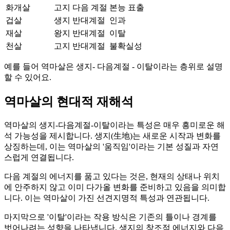
화개살
고지
다음 계절
본능 표출
겁살
생지
반대계절
인과
재살
왕지
반대계절
이탈
천살
고지
반대계절
불확실성
예를 들어 역마살은 생지- 다음계절 - 이탈이라는 층위로 설명
할 수 있어요.
역마살의 현대적 재해석
역마살의 생지-다음계절-이탈이라는 특성은 매우 흥미로운 해
석 가능성을 제시합니다. 생지(生地)는 새로운 시작과 변화를
상징하는데, 이는 역마살의 '움직임'이라는 기본 성질과 자연
스럽게 연결됩니다.
다음 계절의 에너지를 품고 있다는 것은, 현재의 상태나 위치
에 안주하지 않고 이미 다가올 변화를 준비하고 있음을 의미합
니다. 이는 역마살이 가진 선견지명적 특성과 연관됩니다.
마지막으로 '이탈'이라는 작용 방식은 기존의 틀이나 경계를
벗어나려는 성향을 나타냅니다. 생지의 창조적 에너지와 다음