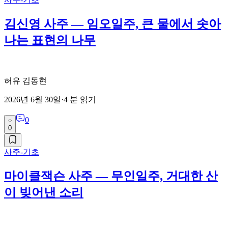
김신영 사주 — 임오일주, 큰 물에서 솟아
나는 표현의 나무
허유 김동현
2026년 6월 30일
·
4
분 읽기
0
0
사주-기초
마이클잭슨 사주 — 무인일주, 거대한 산
이 빚어낸 소리