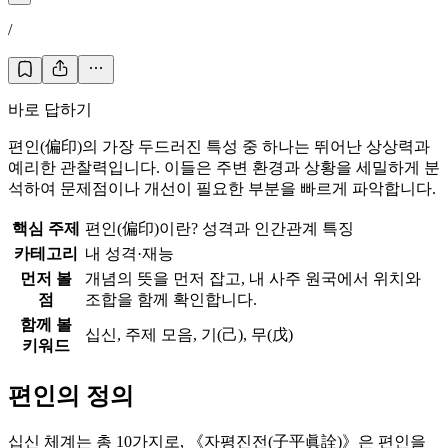
/
바로 답하기
편인(偏印)의 가장 두드러진 특성 중 하나는 뛰어난 상상력과
예리한 관찰력입니다. 이들은 주변 환경과 상황을 세밀하게 분
석하여 문제점이나 개선이 필요한 부분을 빠르게 파악합니다.
핵심 주제
편인(偏印)이란? 성격과 인간관계 특징
카테고리
내 성격·재능
먼저 볼
개념의 뜻을 먼저 잡고, 내 사주 원국에서 위치와
점
조합을 함께 확인합니다.
함께 볼
십신, 주제 모음, 기(己), 무(戊)
키워드
편인의 정의
십신 체계는 총 10가지로, 《자평진전(子平眞詮)》은 편인을