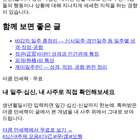
들의 행동이나 상황에 대해 지나치게 세세한 지적을 하는 경향
이 있습니다.
함께 보면 좋은 글
60갑자 일주 총정리 — 신사일주·경인일주 등 일주별 성
격·직업·궁합
정관(正官)이란? 성격과 인간관계 특징
외격(外格)의 특성
계미일주란? — 성격, 직업, 궁합 완전 정리
더큼 만세력 · 무료
내 일주·십신, 내 사주로 직접 확인해보세요
생년월일시만 입력하면 일간·십신·신살까지 한눈에. 특허받은
더큼 만세력이 글에서 본 개념을 내 사주 위에서 그대로 보여
드립니다.
더큼 만세력에서 무료로 보기 →
#
십신
#
주제 모음
#
기(己)
#
무(戊)
#
오행