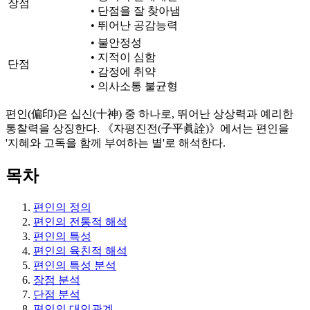
장점
• 단점을 잘 찾아냄
• 뛰어난 공감능력
• 불안정성
• 지적이 심함
단점
• 감정에 취약
• 의사소통 불균형
편인(偏印)은 십신(十神) 중 하나로, 뛰어난 상상력과 예리한
통찰력을 상징한다. 《자평진전(子平眞詮)》에서는 편인을
'지혜와 고독을 함께 부여하는 별'로 해석한다.
목차
편인의 정의
편인의 전통적 해석
편인의 특성
편인의 육친적 해석
편인의 특성 분석
장점 분석
단점 분석
편인의 대인관계