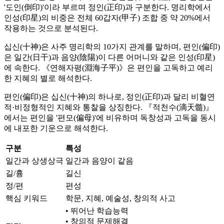
'도인(倒印)'이라 부르며 정인(正印)과 구분한다. 명리학에서
인성(印星)의 비중은 전체 60갑자(甲子) 조합 중 약 20%에서
작용하는 것으로 분석된다.
십신(十神)은 사주 명리학의 10가지 관계를 말하며, 편인(偏印)
은 일간(日干)과 음양(陰陽)이 다른 어머니와 같은 인성(印星)
에 속한다. 《연해자평(淵海子平)》은 편인을 고독하고 예리
한 지혜의 별로 해석한다.
편인(偏印)은 십신(十神)의 하나로, 정인(正印)과 달리 비혈연
적·비정형적인 지혜와 통찰을 상징한다. 『적천수(滴天髓)』
에서는 편인을 '편모(偏母)'에 비유하며 독창성과 고독을 동시
에 내포한 기운으로 해석한다.
구분
특성
일간과 상생상극
일간과 음양이 같음
길/흉
길신
정/편
편성
핵심 키워드
학문, 지혜, 예술성, 창의적 사고
• 뛰어난 학습능력
• 창의적 문제해결