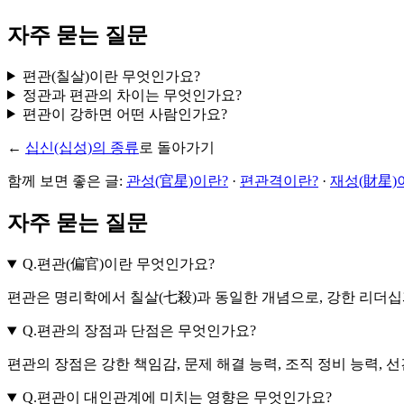
자주 묻는 질문
편관(칠살)이란 무엇인가요?
정관과 편관의 차이는 무엇인가요?
편관이 강하면 어떤 사람인가요?
←
십신(십성)의 종류
로 돌아가기
함께 보면 좋은 글:
관성(官星)이란?
·
편관격이란?
·
재성(財星)
자주 묻는 질문
Q.
편관(偏官)이란 무엇인가요?
편관은 명리학에서 칠살(七殺)과 동일한 개념으로, 강한 리더
Q.
편관의 장점과 단점은 무엇인가요?
편관의 장점은 강한 책임감, 문제 해결 능력, 조직 정비 능력, 
Q.
편관이 대인관계에 미치는 영향은 무엇인가요?