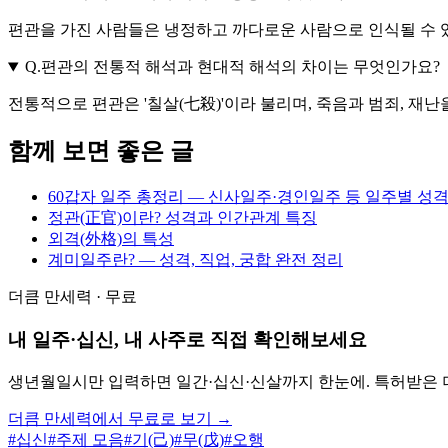
편관을 가진 사람들은 냉정하고 까다로운 사람으로 인식될 수 있
Q.
편관의 전통적 해석과 현대적 해석의 차이는 무엇인가요?
전통적으로 편관은 '칠살(七殺)'이라 불리며, 죽음과 범죄, 재
함께 보면 좋은 글
60갑자 일주 총정리 — 신사일주·경인일주 등 일주별 성격
정관(正官)이란? 성격과 인간관계 특징
외격(外格)의 특성
계미일주란? — 성격, 직업, 궁합 완전 정리
더큼 만세력 · 무료
내 일주·십신, 내 사주로 직접 확인해보세요
생년월일시만 입력하면 일간·십신·신살까지 한눈에. 특허받은 
더큼 만세력에서 무료로 보기 →
#
십신
#
주제 모음
#
기(己)
#
무(戊)
#
오행