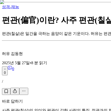
성격-재능
편관(偏官)이란? 사주 편관(칠살
편관(칠살)은 일간을 극하는 음양이 같은 기운이다. 허유는 편관
허유 김동현
2025년 5월 27일
•
8
분 읽기
0
0
/
바로 답하기
사주 편관(칠살)의 의미와 편관이 강한 사람의 특징, 정관과의 