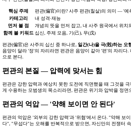
핵심 주제
편관(偏官)이란? 사주 편관(칠살)의 의미 — '예
카테고리
내 성격·재능
먼저 볼 점
개념의 뜻을 먼저 잡고, 내 사주 원국에서 위치
함께 볼 키워드
십신, 주제 모음, 기(己), 무(戊)
편관(偏官)은 사주의 십신 중 하나로,
일간(나)을 극(剋)하는 오
음양이 달라 '정'의 자리라면 편관은 음양이 같아 '편'의 자리다
으로 본다.
편관의 본질 — 압력에 맞서는 힘
편관은 강한 압력과 예상치 못한 도전에 직면했을 때 그것을 극
게 수용하는 모범생의 목소리라면, 편관은 위기와 압박을 정면으
편관의 억압 — '약해 보이면 안 된다'
편관의 억압은 '외부의 강한 압력'과 '위협'에서 온다. "약해 
다", "무섭다"는 오해를 반복적으로 받으면, 자신만의 전쟁터 