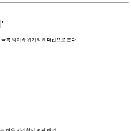
'
는 극복 의지와 위기의 리더십으로 본다.
는 허유 명리학의 편관 해석.