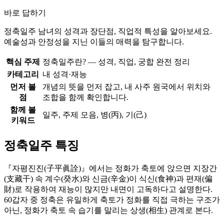
바로 답하기
정축일주 남녀의 성격과 장단점, 직업적 특성을 알아보세요.
예술성과 안정성을 지닌 이들의 매력을 탐구합니다.
핵심 주제
정축일주란? — 성격, 직업, 궁합 완전 정리
카테고리
내 성격·재능
먼저 볼
개념의 뜻을 먼저 잡고, 내 사주 원국에서 위치와
점
조합을 함께 확인합니다.
함께 볼
일주, 주제 모음, 병(丙), 기(己)
키워드
정축일주 특징
『자평진진(子平眞詮)』에서는 정화가 축토에 앉으면 지장간
(支藏干) 속 계수(癸水)와 신금(辛金)이 식신(食神)과 편재(偏
財)로 작용하여 재능이 많지만 내면이 고독하다고 설명한다.
60갑자 중 정축은 유일하게 축토가 정화를 직접 극하는 구조가
아닌, 정화가 축토 속 습기를 말리는 상생(相生) 관계로 본다.