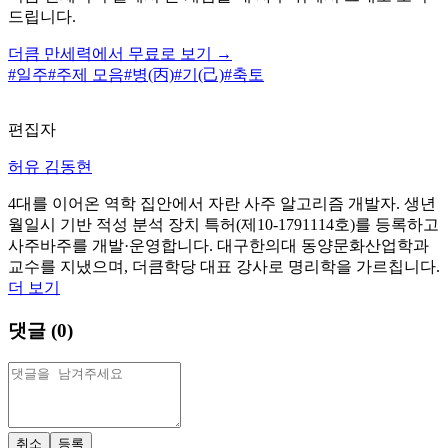
드립니다.
더큼 만세력에서 무료로 보기 →
#
일주
#
주제 모음
#
병(丙)
#
기(己)
#
축토
편집자
허유 김동현
4대를 이어온 역학 집안에서 자란 사주 알고리즘 개발자. 생년
월일시 기반 적성 분석 장치 특허(제10-1791114호)를 등록하고
사주바주를 개발·운영합니다. 대구한의대 동양문화산업학과
교수를 지냈으며, 더큼학당 대표 강사로 명리학을 가르칩니다.
더 보기
댓글 (
0
)
취소
등록