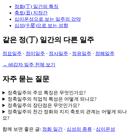
정화(丁) 일간의 특징
축토(丑) 지장간
십이운성으로 보는 일주의 강약
십성(十星)으로 보는 성향
같은 정(丁) 일간의 다른 일주
정묘일주
·
정미일주
·
정사일주
·
정유일주
·
정해일주
→ 60갑자 일주 전체 보기
자주 묻는 질문
정축일주의 주요 특징은 무엇인가요?
정축일주의 직업적 특성은 어떻게 되나요?
정축일주의 장단점은 무엇인가요?
정축일주의 천간 정화와 지지 축토의 관계는 어떻게 되나
요?
함께 보면 좋은 글:
정화 일간
·
십성의 종류
·
십이운성