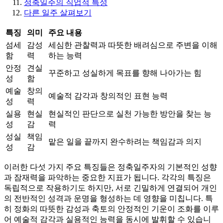
정축일주의 직업적 특성
다른 일주 살펴보기
특징
의미
주요 내용
섬세
감성
세심한 관찰력과 따뜻한 배려심으로 주변을 이해
함
력
하는 능력
안정
견실
꾸준하고 성실하게 목표를 향해 나아가는 힘
성
함
예술
창의
예술적 감각과 창의적인 표현 능력
성
력
실용
현실
현실적인 판단으로 실천 가능한 방안을 찾는 능
성
감
력
성실
책임
맡은 일을 끝까지 완수하려는 책임감과 의지
성
감
이러한 다섯 가지 주요 특징들은 정축일주자의 기본적인 성향
과 잠재력을 파악하는 중요한 지표가 됩니다. 각각의 특징은
독립적으로 작용하기도 하지만, 서로 긴밀하게 연결되어 개인
의 전반적인 성격과 운명을 형성하는 데 영향을 미칩니다. 특
히 정화의 따뜻한 감성과 축토의 안정적인 기운이 조화를 이루
어 예술적 감각과 실용적인 능력을 동시에 발휘할 수 있습니