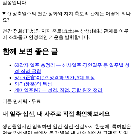
실성입니다.
Q.
정축일주의 천간 정화와 지지 축토의 관계는 어떻게 되나
요?
천간 정화(丁火)와 지지 축토(丑土)는 상생(相生) 관계를 이루
어 조화롭고 안정적인 기운을 발휘합니다.
함께 보면 좋은 글
60갑자 일주 총정리 — 신사일주·경인일주 등 일주별 성
격·직업·궁합
정관(正官)이란? 성격과 인간관계 특징
외격(外格)의 특성
계미일주란? — 성격, 직업, 궁합 완전 정리
더큼 만세력 · 무료
내 일주·십신, 내 사주로 직접 확인해보세요
생년월일시만 입력하면 일간·십신·신살까지 한눈에. 특허받은
더큼 만세력이 글에서 본 개념을 내 사주 위에서 그대로 보여