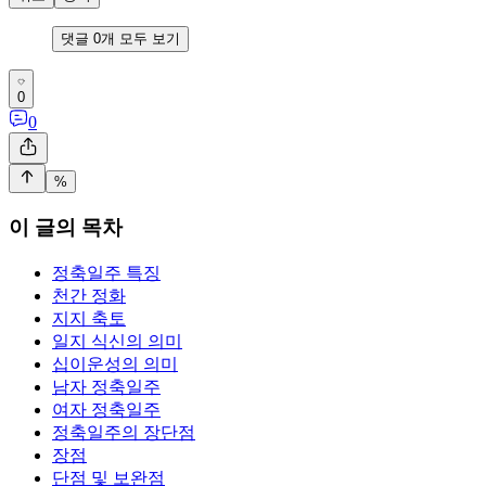
댓글
0
개 모두 보기
0
0
%
이 글의 목차
정축일주 특징
천간 정화
지지 축토
일지 식신의 의미
십이운성의 의미
남자 정축일주
여자 정축일주
정축일주의 장단점
장점
단점 및 보완점