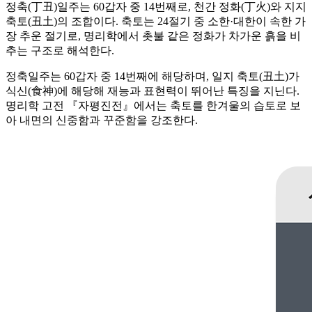
정축(丁丑)일주는 60갑자 중 14번째로, 천간 정화(丁火)와 지지
축토(丑土)의 조합이다. 축토는 24절기 중 소한·대한이 속한 가
장 추운 절기로, 명리학에서 촛불 같은 정화가 차가운 흙을 비
추는 구조로 해석한다.
정축일주는 60갑자 중 14번째에 해당하며, 일지 축토(丑土)가
식신(食神)에 해당해 재능과 표현력이 뛰어난 특징을 지닌다.
명리학 고전 『자평진전』에서는 축토를 한겨울의 습토로 보
아 내면의 신중함과 꾸준함을 강조한다.