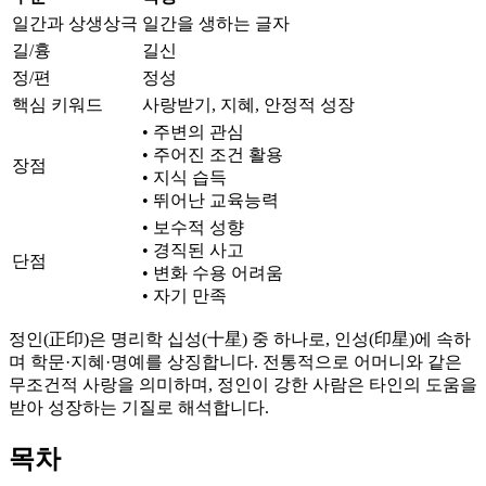
일간과 상생상극
일간을 생하는 글자
길/흉
길신
정/편
정성
핵심 키워드
사랑받기, 지혜, 안정적 성장
• 주변의 관심
• 주어진 조건 활용
장점
• 지식 습득
• 뛰어난 교육능력
• 보수적 성향
• 경직된 사고
단점
• 변화 수용 어려움
• 자기 만족
정인(正印)은 명리학 십성(十星) 중 하나로, 인성(印星)에 속하
며 학문·지혜·명예를 상징합니다. 전통적으로 어머니와 같은
무조건적 사랑을 의미하며, 정인이 강한 사람은 타인의 도움을
받아 성장하는 기질로 해석합니다.
목차