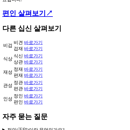
편인 살펴보기↗️
다른 십신 살펴보기
비견
바로가기
비겁
겁재
바로가기
식신
바로가기
식상
상관
바로가기
정재
바로가기
재성
편재
바로가기
정관
바로가기
관성
편관
바로가기
정인
바로가기
인성
편인
바로가기
자주 묻는 질문
정인(正印)이란 무엇인가요?