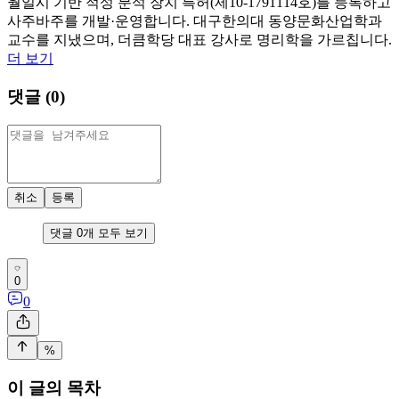
월일시 기반 적성 분석 장치 특허(제10-1791114호)를 등록하고
사주바주를 개발·운영합니다. 대구한의대 동양문화산업학과
교수를 지냈으며, 더큼학당 대표 강사로 명리학을 가르칩니다.
더 보기
댓글 (
0
)
취소
등록
댓글
0
개 모두 보기
0
0
%
이 글의 목차