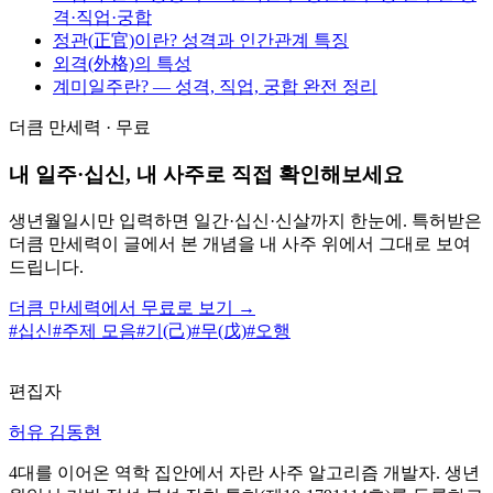
격·직업·궁합
정관(正官)이란? 성격과 인간관계 특징
외격(外格)의 특성
계미일주란? — 성격, 직업, 궁합 완전 정리
더큼 만세력 · 무료
내 일주·십신, 내 사주로 직접 확인해보세요
생년월일시만 입력하면 일간·십신·신살까지 한눈에. 특허받은
더큼 만세력이 글에서 본 개념을 내 사주 위에서 그대로 보여
드립니다.
더큼 만세력에서 무료로 보기 →
#
십신
#
주제 모음
#
기(己)
#
무(戊)
#
오행
편집자
허유 김동현
4대를 이어온 역학 집안에서 자란 사주 알고리즘 개발자. 생년