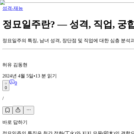
성격-재능
정묘일주란? — 성격, 직업, 궁
정묘일주의 특징, 남녀 성격, 장단점 및 직업에 대한 심층 분석
허유 김동현
2024년 4월 5일
•
13
분 읽기
0
0
/
바로 답하기
정묘일주의 특징은 천간 정화(丁火)와 지지 묘목(卯木)의 결합