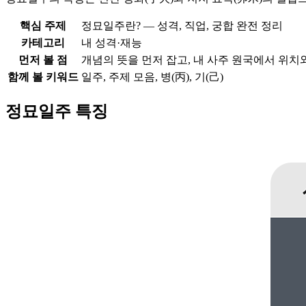
핵심 주제
정묘일주란? — 성격, 직업, 궁합 완전 정리
카테고리
내 성격·재능
먼저 볼 점
개념의 뜻을 먼저 잡고, 내 사주 원국에서 위치
함께 볼 키워드
일주, 주제 모음, 병(丙), 기(己)
정묘일주 특징