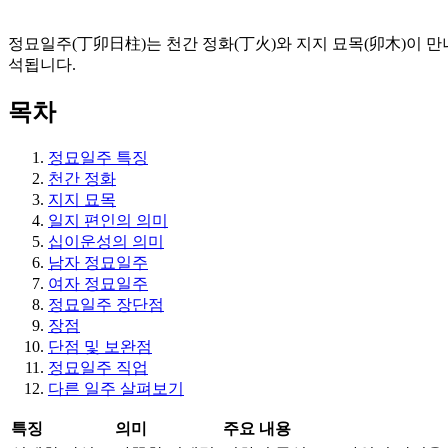
정묘일주(丁卯日柱)는 천간 정화(丁火)와 지지 묘목(卯木)이 만
석됩니다.
목차
정묘일주 특징
천간 정화
지지 묘목
일지 편인의 의미
십이운성의 의미
남자 정묘일주
여자 정묘일주
정묘일주 장단점
장점
단점 및 보완점
정묘일주 직업
다른 일주 살펴보기
특징
의미
주요 내용