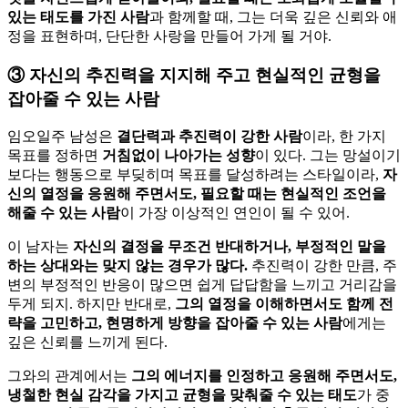
있는 태도를 가진 사람
과 함께할 때, 그는 더욱 깊은 신뢰와 애
정을 표현하며, 단단한 사랑을 만들어 가게 될 거야.
③
자신의 추진력을 지지해 주고 현실적인 균형을
잡아줄 수 있는 사람
임오일주 남성은
결단력과 추진력이 강한 사람
이라, 한 가지
목표를 정하면
거침없이 나아가는 성향
이 있다. 그는 망설이기
보다는 행동으로 부딪히며 목표를 달성하려는 스타일이라,
자
신의 열정을 응원해 주면서도, 필요할 때는 현실적인 조언을
해줄 수 있는 사람
이 가장 이상적인 연인이 될 수 있어.
이 남자는
자신의 결정을 무조건 반대하거나, 부정적인 말을
하는 상대와는 맞지 않는 경우가 많다.
추진력이 강한 만큼, 주
변의 부정적인 반응이 많으면 쉽게 답답함을 느끼고 거리감을
두게 되지. 하지만 반대로,
그의 열정을 이해하면서도 함께 전
략을 고민하고, 현명하게 방향을 잡아줄 수 있는 사람
에게는
깊은 신뢰를 느끼게 된다.
그와의 관계에서는
그의 에너지를 인정하고 응원해 주면서도,
냉철한 현실 감각을 가지고 균형을 맞춰줄 수 있는 태도
가 중