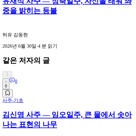
유재석 사주 — 정축일주, 자신을 태워 좌
중을 밝히는 등불
허유 김동현
2026년 6월 30일
·
4
분 읽기
같은 저자의 글
0
0
사주-기초
김신영 사주 — 임오일주, 큰 물에서 솟아
나는 표현의 나무