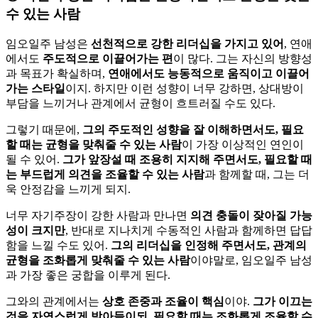
수 있는 사람
임오일주 남성은
선천적으로 강한 리더십을 가지고 있어
, 연애
에서도
주도적으로 이끌어가는 편
이 많다. 그는 자신의 방향성
과 목표가 확실하며,
연애에서도 능동적으로 움직이고 이끌어
가는 스타일
이지. 하지만 이런 성향이 너무 강하면, 상대방이
부담을 느끼거나 관계에서 균형이 흐트러질 수도 있다.
그렇기 때문에,
그의 주도적인 성향을 잘 이해하면서도, 필요
할 때는 균형을 맞춰줄 수 있는 사람
이 가장 이상적인 연인이
될 수 있어.
그가 앞장설 때 조용히 지지해 주면서도, 필요할 때
는 부드럽게 의견을 조율할 수 있는 사람
과 함께할 때, 그는 더
욱 안정감을 느끼게 되지.
너무 자기주장이 강한 사람과 만나면
의견 충돌이 잦아질 가능
성이 크지만
, 반대로 지나치게 수동적인 사람과 함께하면 답답
함을 느낄 수도 있어.
그의 리더십을 인정해 주면서도, 관계의
균형을 조화롭게 맞춰줄 수 있는 사람
이야말로, 임오일주 남성
과 가장 좋은 궁합을 이루게 된다.
그와의 관계에서는
상호 존중과 조율이 핵심
이야.
그가 이끄는
것을 자연스럽게 받아들이되, 필요할 때는 조화롭게 조율할 수