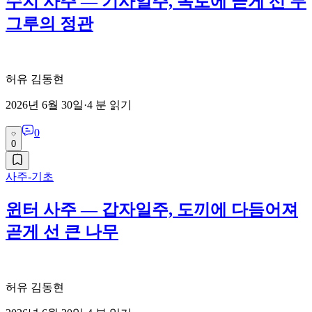
수지 사주 — 기사일주, 옥토에 곧게 선 두
그루의 정관
허유 김동현
2026년 6월 30일
·
4
분 읽기
0
0
사주-기초
윈터 사주 — 갑자일주, 도끼에 다듬어져
곧게 선 큰 나무
허유 김동현