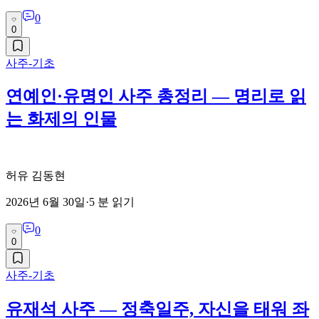
0
0
사주-기초
연예인·유명인 사주 총정리 — 명리로 읽
는 화제의 인물
허유 김동현
2026년 6월 30일
·
5
분 읽기
0
0
사주-기초
유재석 사주 — 정축일주, 자신을 태워 좌