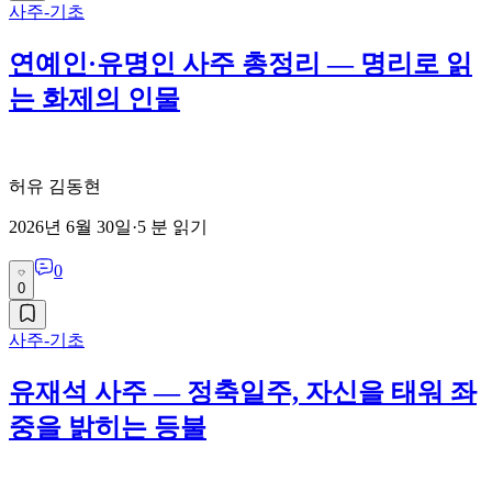
사주-기초
연예인·유명인 사주 총정리 — 명리로 읽
는 화제의 인물
허유 김동현
2026년 6월 30일
·
5
분 읽기
0
0
사주-기초
유재석 사주 — 정축일주, 자신을 태워 좌
중을 밝히는 등불