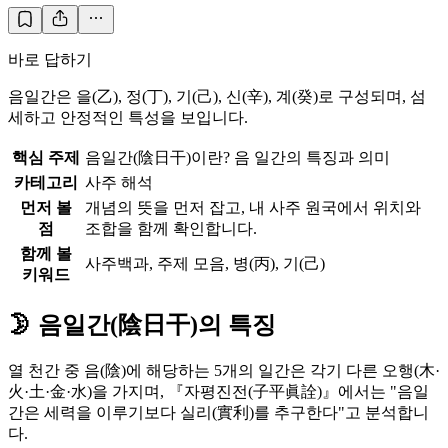
바로 답하기
음일간은 을(乙), 정(丁), 기(己), 신(辛), 계(癸)로 구성되며, 섬
세하고 안정적인 특성을 보입니다.
핵심 주제
음일간(陰日干)이란? 음 일간의 특징과 의미
카테고리
사주 해석
먼저 볼
개념의 뜻을 먼저 잡고, 내 사주 원국에서 위치와
점
조합을 함께 확인합니다.
함께 볼
사주백과, 주제 모음, 병(丙), 기(己)
키워드
🌛 음일간(陰日干)의 특징
열 천간 중 음(陰)에 해당하는 5개의 일간은 각기 다른 오행(木·
火·土·金·水)을 가지며, 『자평진전(子平眞詮)』에서는 "음일
간은 세력을 이루기보다 실리(實利)를 추구한다"고 분석합니
다.