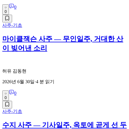
0
0
사주-기초
마이클잭슨 사주 — 무인일주, 거대한 산
이 빚어낸 소리
허유 김동현
2026년 6월 30일
·
4
분 읽기
0
0
사주-기초
수지 사주 — 기사일주, 옥토에 곧게 선 두