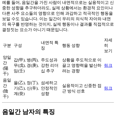
예를 들어, 음일간을 가진 사람이 내면적으로는 실용적이고 신
중한 성향을 추구하더라도, 실제 상황에서는 환경적 요인이나
다른 사주 요소들의 영향으로 인해 과감하고 적극적인 행동을
보일 수도 있습니다. 이는 일간이 우리의 의식적 자아와 내면
의 욕구를 반영하는 것이지, 실제 행동이나 결과를 직접적으로
결정짓는 요소가 아니기 때문입니다.
자세
내면적 특
구분
구성
행동 성향
히
징
보기
양일
갑(甲), 병(丙),
주도성과
상황을 주도적으로 이
간
무(戊), 경(庚),
강한 리더
끌고 영향력을 발산하
링크
(陽
임(壬)
십 추구
려는 경향
干)
음일
을(乙), 정(丁),
섬세하고
간
실용적이고 신중한 접
기(己), 신(辛),
안정적인
링크
(陰
근 방식 선호
계(癸)
성향
干)
음일간 남자의 특징