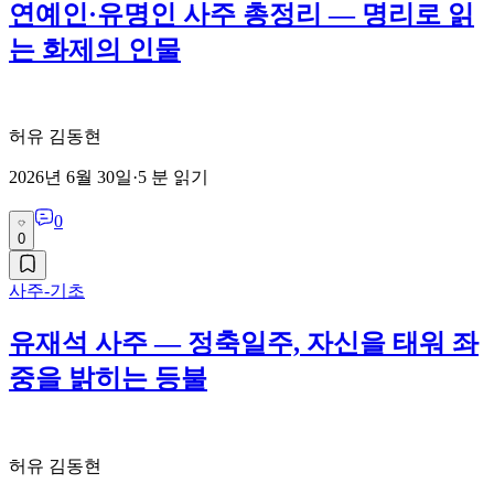
연예인·유명인 사주 총정리 — 명리로 읽
는 화제의 인물
허유 김동현
2026년 6월 30일
·
5
분 읽기
0
0
사주-기초
유재석 사주 — 정축일주, 자신을 태워 좌
중을 밝히는 등불
허유 김동현