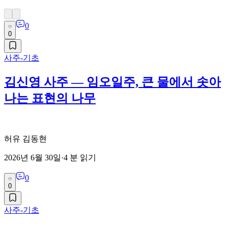
0
0
사주-기초
김신영 사주 — 임오일주, 큰 물에서 솟아
나는 표현의 나무
허유 김동현
2026년 6월 30일
·
4
분 읽기
0
0
사주-기초