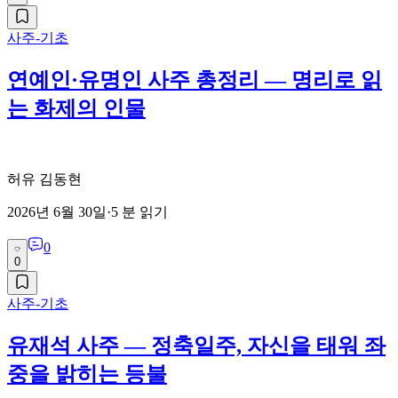
사주-기초
연예인·유명인 사주 총정리 — 명리로 읽
는 화제의 인물
허유 김동현
2026년 6월 30일
·
5
분 읽기
0
0
사주-기초
유재석 사주 — 정축일주, 자신을 태워 좌
중을 밝히는 등불