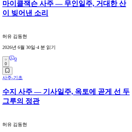
마이클잭슨 사주 — 무인일주, 거대한 산
이 빚어낸 소리
허유 김동현
2026년 6월 30일
·
4
분 읽기
0
0
사주-기초
수지 사주 — 기사일주, 옥토에 곧게 선 두
그루의 정관
허유 김동현