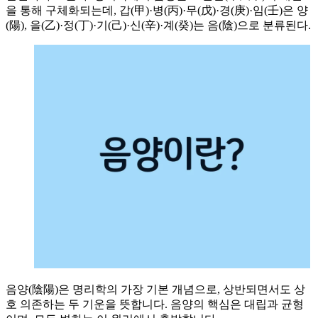
을 통해 구체화되는데, 갑(甲)·병(丙)·무(戊)·경(庚)·임(壬)은 양
(陽), 을(乙)·정(丁)·기(己)·신(辛)·계(癸)는 음(陰)으로 분류된다.
음양(陰陽)은 명리학의 가장 기본 개념으로, 상반되면서도 상
호 의존하는 두 기운을 뜻합니다. 음양의 핵심은 대립과 균형