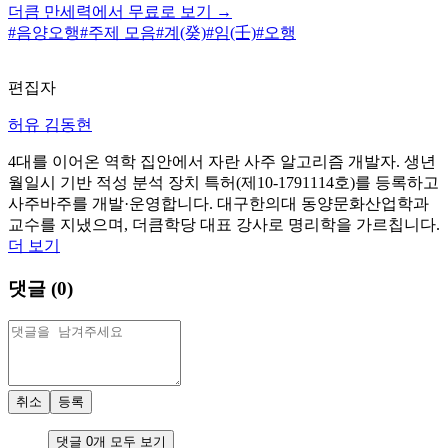
더큼 만세력에서 무료로 보기 →
#
음양오행
#
주제 모음
#
계(癸)
#
임(壬)
#
오행
편집자
허유 김동현
4대를 이어온 역학 집안에서 자란 사주 알고리즘 개발자. 생년
월일시 기반 적성 분석 장치 특허(제10-1791114호)를 등록하고
사주바주를 개발·운영합니다. 대구한의대 동양문화산업학과
교수를 지냈으며, 더큼학당 대표 강사로 명리학을 가르칩니다.
더 보기
댓글 (
0
)
취소
등록
댓글
0
개 모두 보기