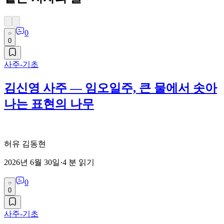
0
0
사주-기초
김신영 사주 — 임오일주, 큰 물에서 솟아
나는 표현의 나무
허유 김동현
2026년 6월 30일
·
4
분 읽기
0
0
사주-기초