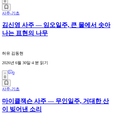
0
사주-기초
김신영 사주 — 임오일주, 큰 물에서 솟아
나는 표현의 나무
허유 김동현
2026년 6월 30일
·
4
분 읽기
0
0
사주-기초
마이클잭슨 사주 — 무인일주, 거대한 산
이 빚어낸 소리