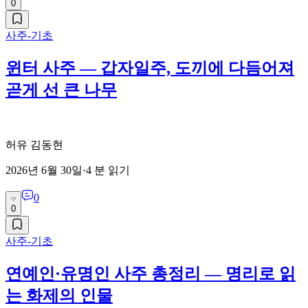
0
사주-기초
윈터 사주 — 갑자일주, 도끼에 다듬어져
곧게 선 큰 나무
허유 김동현
2026년 6월 30일
·
4
분 읽기
0
0
사주-기초
연예인·유명인 사주 총정리 — 명리로 읽
는 화제의 인물