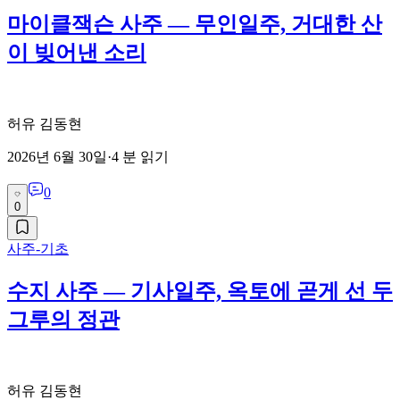
마이클잭슨 사주 — 무인일주, 거대한 산
이 빚어낸 소리
허유 김동현
2026년 6월 30일
·
4
분 읽기
0
0
사주-기초
수지 사주 — 기사일주, 옥토에 곧게 선 두
그루의 정관
허유 김동현