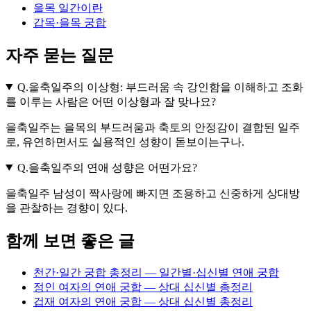
을목 일간이란
갑목·을목 궁합
자주 묻는 질문
Q.
을축일주의 이상형: 부드러움 속 강인함을 이해하고 조화
를 이루는 사람은 어떤 이상형과 잘 맞나요?
을축일주는 을목의 부드러움과 축토의 안정감이 결합된 일주
로, 유연하면서도 실용적인 성향이 돋보이는구나.
Q.
을축일주의 연애 성향은 어떤가요?
을축일주 남성이 짝사랑에 빠지면 조용하고 신중하게 상대방
을 관찰하는 경향이 있다.
함께 보면 좋은 글
천간·일간 궁합 총정리 — 일간별·십신별 연애 궁합
정인 여자의 연애 궁합 — 상대 십신별 총정리
겁재 여자의 연애 궁합 — 상대 십신별 총정리