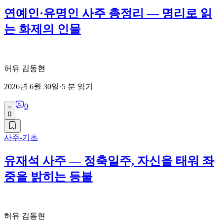
연예인·유명인 사주 총정리 — 명리로 읽
는 화제의 인물
허유 김동현
2026년 6월 30일
·
5
분 읽기
0
0
사주-기초
유재석 사주 — 정축일주, 자신을 태워 좌
중을 밝히는 등불
허유 김동현