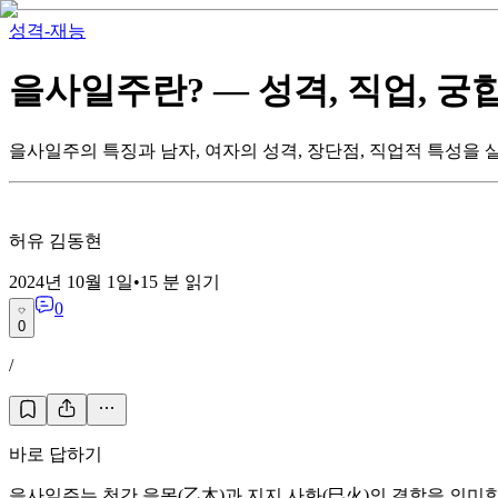
성격-재능
을사일주란? — 성격, 직업, 궁
을사일주의 특징과 남자, 여자의 성격, 장단점, 직업적 특성을
허유 김동현
2024년 10월 1일
•
15
분 읽기
0
0
/
바로 답하기
을사일주는 천간 을목(乙木)과 지지 사화(巳火)의 결합을 의미