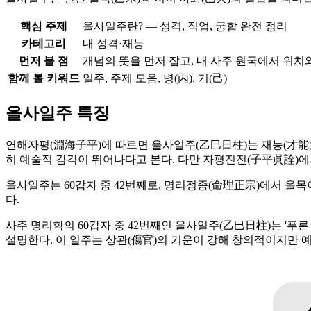
핵심 주제
을사일주란? — 성격, 직업, 궁합 완전 정리
카테고리
내 성격·재능
먼저 볼 점
개념의 뜻을 먼저 잡고, 내 사주 원국에서 위치
함께 볼 키워드
일주, 주제 모음, 병(丙), 기(己)
을사일주 특징
연해자평(淵海子平)에 따르면 을사일주(乙巳日柱)는 재능(才能)
히 예술적 감각이 뛰어나다고 본다. 다만 자평진전(子平眞詮)에
을사일주는 60갑자 중 42번째로, 명리정종(命理正宗)에서 을
다.
사주 명리학의 60갑자 중 42번째인 을사일주(乙巳日柱)는 '푸른
설명한다. 이 일주는 상관(傷官)의 기운이 강해 창의적이지만 