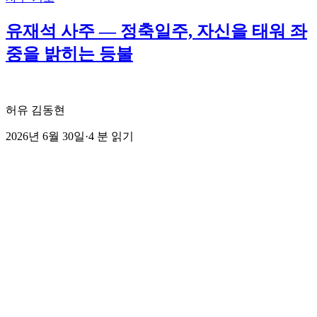
유재석 사주 — 정축일주, 자신을 태워 좌
중을 밝히는 등불
허유 김동현
2026년 6월 30일
·
4
분 읽기