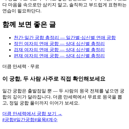
다 마음을 속으로만 삼키지 말고, 솔직하고 부드럽게 표현하는
연습이 필요하단다.
함께 보면 좋은 글
천간·일간 궁합 총정리 — 일간별·십신별 연애 궁합
정인 여자의 연애 궁합 — 상대 십신별 총정리
겁재 여자의 연애 궁합 — 상대 십신별 총정리
편재 여자의 연애 궁합 — 상대 십신별 총정리
더큼 만세력 · 무료
이 궁합, 두 사람 사주로 직접 확인해보세요
일간 궁합은 출발점일 뿐 — 두 사람의 원국 전체를 넣으면 궁
합의 깊이가 달라집니다. 더큼 만세력에서 무료로 원국을 뽑
고, 정밀 궁합 풀이까지 이어가 보세요.
더큼 만세력에서 궁합 보기 →
#
궁합
#
일간궁합
#
을목
#
계수