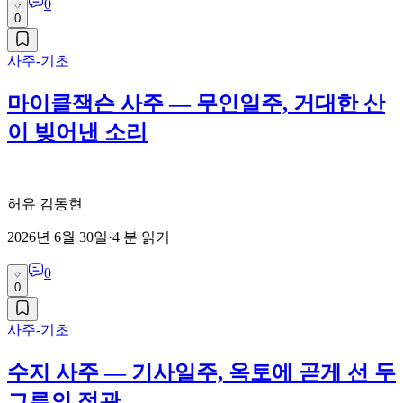
0
0
사주-기초
마이클잭슨 사주 — 무인일주, 거대한 산
이 빚어낸 소리
허유 김동현
2026년 6월 30일
·
4
분 읽기
0
0
사주-기초
수지 사주 — 기사일주, 옥토에 곧게 선 두
그루의 정관