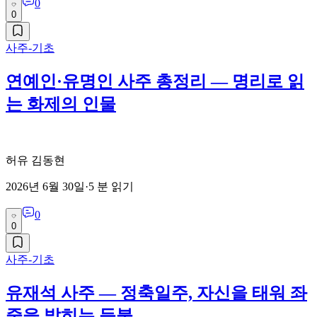
0
0
사주-기초
연예인·유명인 사주 총정리 — 명리로 읽
는 화제의 인물
허유 김동현
2026년 6월 30일
·
5
분 읽기
0
0
사주-기초
유재석 사주 — 정축일주, 자신을 태워 좌
중을 밝히는 등불