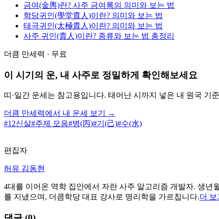
금여(金輿)란? 사주 금여록의 의미와 보는 법
학당귀인(學堂貴人)이란? 의미와 보는 법
태극귀인(太極貴人)이란? 의미와 보는 법
사주 귀인(貴人)이란? 종류와 보는 법 총정리
더큼 만세력 · 무료
이 시기의 운, 내 사주로 정밀하게 확인해보세요
띠·일간 운세는 참고용입니다. 태어난 시까지 넣은 내 원국 기
더큼 만세력에서 내 운세 보기 →
#
12신살
#
주제 모음
#
병(丙)
#
기(己)
#
수(水)
편집자
허유 김동현
4대를 이어온 역학 집안에서 자란 사주 알고리즘 개발자. 생년월
를 지냈으며, 더큼학당 대표 강사로 명리학을 가르칩니다.
더 보
댓글 (
0
)