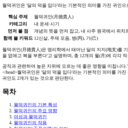
월덕귀인은 '달의 덕을 입다'라는 기본적인 의미를 가진 귀인으로
핵심 주제
월덕귀인(月德貴人)
카테고리
내 운세·시기
먼저 볼 점
개념의 뜻을 먼저 잡고, 내 사주 원국에서 위치
함께 볼 키워드
12신살, 주제 모음, 병(丙), 기(己)
월덕귀인(月德貴人)은 명리학에서 태어난 달의 지지(地支)를 기
을 없애고 복을 부른다'고 설명하며, 총 12개의 월(月)에 각각 
공직과 관련하여 높은 지위에 오르는 데 좋은 영향을 미칩니다."
</head>월덕귀인은 '달의 덕을 입다'라는 기본적인 의미를 가
귀인도 2개가 있는 것으로 판단한다.
목차
월덕귀인의 기본 특성
월덕귀인의 주요 영향
여성과 월덕귀인
월덕귀인의 작용