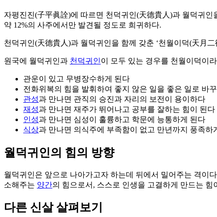
자평진진(子平眞詮)에 따르면 천덕귀인(天德貴人)과 월덕귀인을 함
약 12%의 사주에서만 발견될 정도로 희귀하다.
천덕귀인(天德貴人)과 월덕귀인을 함께 갖춘 ‘천월이덕(天月二德)’
원국에 월덕귀인과
천덕귀인
이 모두 있는 경우를 천월이덕이라 
관운이 있고 무병장수하게 된다
전화위복의 힘을 발휘하여 좋지 않은 일을 좋은 일로 바꾸
관성
과 만나면 관직의 승진과 자리의 보전이 용이하다
재성
과 만나면 재주가 뛰어나고 공부를 잘하는 힘이 된다
인성
과 만나면 심성이 훌륭하고 학문에 능통하게 된다
식상
과 만나면 의식주에 부족함이 없고 만년까지 풍족하
월덕귀인의 힘의 방향
월덕귀인은 앞으로 나아가고자 하는데 뒤에서 밀어주는 격이다.
소해주는
양간
의 힘으로서, 스스로 인생을 고결하게 만드는 힘이
다른 신살 살펴보기