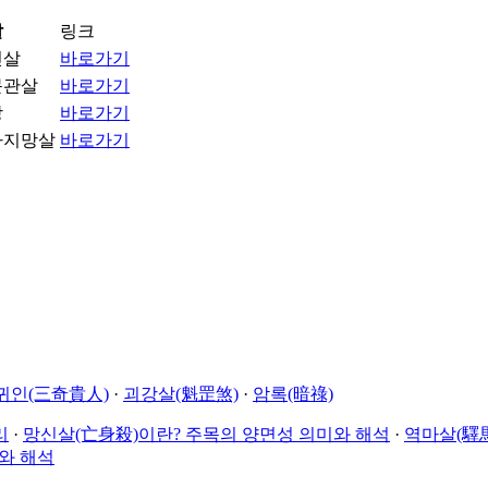
살
링크
진살
바로가기
문관살
바로가기
망
바로가기
라지망살
바로가기
귀인(三奇貴人)
·
괴강살(魁罡煞)
·
암록(暗祿)
리
·
망신살(亡身殺)이란? 주목의 양면성 의미와 해석
·
역마살(驛馬
와 해석