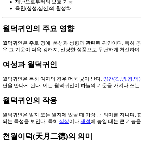
재난으로부터의 보호 기능
육친(십성,십신)의 활성화
월덕귀인의 주요 영향
월덕귀인은 주로 명예, 품성과 성향과 관련된 귀인이다. 특히 
우 그 기운이 더욱 강해져, 선량한 성품으로 무난하게 처신하여
여성과 월덕귀인
월덕귀인은 특히 여자의 경우 더욱 빛이 난다.
양간(갑,병,경,임)
연을 만나게 된다. 이는 월덕귀인이 하늘의 기운을 가져다 쓰는
월덕귀인의 작용
월덕귀인은 일지 또는 월지에 있을 때 가장 큰 의미를 지니며, 
되는 특성을 보인다. 특히
식상
이나
재성
에 놓일 때는 큰 기능
천월이덕(天月二德)의 의미