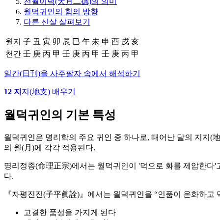
천월이덕(天月二德)의 의미
월덕귀인의 힘의 방향
다른 신살 살펴보기
월지
子
丑
寅
卯
辰
巳
午
未
申
酉
戌
亥
천간
壬
庚
丙
甲
壬
庚
丙
甲
壬
庚
丙
甲
일간(日刊)을 사주팔자 속에서 해석하기
12 지
지(地支) 배우기
월덕귀인의 기본 특성
월덕귀인은 명리학의 주요 귀인 중 하나로, 태어난 달의 지지(地
의 월(月)에 각각 적용된다.
명리정종(命理正宗)에서는 월덕귀인이 '덕으로 화를 제압한다'고 
다.
『자평진진(子平眞詮)』에서는 월덕귀인을 “인품이 온화하고 덕이
고결한 품성을 가지게 된다