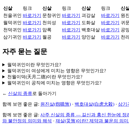
신살
링크
신살
링크
신살
링크
신
천을귀인
바로가기
문창귀인
바로가기
괴강살
바로가기
원
월덕귀인
바로가기
천의성
바로가기
도화살
바로가기
귀
천덕귀인
바로가기
암록
바로가기
백호대살
바로가기
공
삼기귀인
바로가기
월공
바로가기
양인살
바로가기
천
자주 묻는 질문
월덕귀인이란 무엇인가요?
월덕귀인이 여성에게 미치는 영향은 무엇인가요?
천월이덕(天月二德)이란 무엇인가요?
월덕귀인이 공직에 미치는 영향은 무엇인가요?
←
신살의 종류
로 돌아가기
함께 보면 좋은 글:
원진살(怨嗔煞)
·
백호대살(白虎大殺)
·
삼기
함께 보면 좋은 글:
사주 신살의 종류 — 길신과 흉신 한눈에 정
와 불안정의 의미와 해석
·
재살(災煞)이란? 제약과 불운의 의미