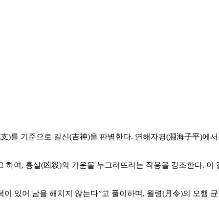
支)를 기준으로 길신(吉神)을 판별한다. 연해자평(淵海子平)에서는
하여, 흉살(凶殺)의 기운을 누그러뜨리는 작용을 강조한다. 이 길
 있어 남을 해치지 않는다”고 풀이하며, 월령(月令)의 오행 균