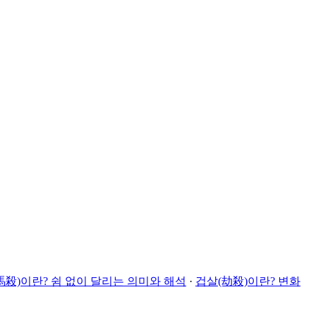
殺)이란? 쉼 없이 달리는 의미와 해석
·
겁살(劫殺)이란? 변화