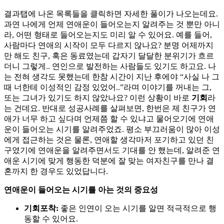
결과탭에 나온 목록들을 클릭하면 자세한 풀이가 나오는데요.
과연 나에게 언제 연애운이 들어오는지 알려주는 것 뿐만 아니
라, 어떤 형태로 들어오는지도 미리 알 수 있어요. 예를 들어,
사람마다 연애의 시작이 모두 다르지 않나요? 분명 어제까지
만 해도 친구, 혹은 동료였는데 갑자기 달달한 분위기가 흐르
더니 그렇게.. 연인으로 발전하는 사람들도 있기도 하고요. 나
는 전혀 생각도 못했는데 한참 시간이 지난 후에야 “사실 나 그
때 너한테 이성적인 감정 있었어..”라며 이야기를 꺼내는 그,
또는 그녀가 있기도 하지 않았나요? 이런 상황이 바로
기회
라
는 건데요. 반대로 성공사례를 살펴보면, 한번은 제 친구가 연
애가 너무 하고 싶다며 언제쯤 할 수 있냐고 물어오기에 연애
운이 들어오는 시기를 알려주었죠. 평소 부끄러움이 많아 이성
에게 접근하는 것은 물론, 연애할 생각마저 포기하고 있던 친
구였기에 연애운을 알려주면서도 기대를 안 했는데, 알려준 연
애운 시기에 맞게 행동한 덕분에 잘 맞는 여자친구를 만나 결
혼까지 한 경우도 있었답니다.
연애운이 들어오는 시기를 아는 것의 중요성
기회포착:
좋은 인연이 오는 시기를 알면 적극적으로 행
동할 수 있어요.