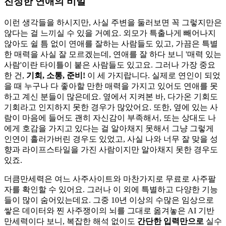
진정한 연애의 비밀
이런 생각들을 하시지만, 사실 주변을 둘러보면 꼭 그렇지만은
않다는 걸 느끼실 수 있을 거예요. 외모가 특출나게 빼어나지
않아도 쉴 틈 없이 연애를 잘하는 사람들도 있고, 가끔은 특별
한 매력을 사실 잘 모르겠는데, 연애를 잘 하다 보니 '매력 있는
사람'이란 타이틀이 붙은 사람들도 있고요. 그러나 가장 중요
한 건,
기회, 소통, 준비!
이 세 가지랍니다. 실제로 연인이 되었
을 때 누구나 다 좋아할 만한 매력을 가지고 있어도 연애를 못
하고 계신 분들이 많은데요. 옆에서 지켜본 바, 다가온 기회도
기회라고 인지하지 못한 경우가 많았어요. 또한, 옆에 있는 사
람이 마음에 들어도 괜히 자신감이 부족해서, 또는 상대도 나
에게 호감을 가지고 있다는 걸 알아채지 못해서 그냥 그렇게
인연이 흘러가버린 경우도 있었고, 사실 나와 너무 잘 맞을 성
향과 라이프스타일을 가진 사람이지만 알아채지 못한 경우도
있죠.
더큼만세력은 여느 사주사이트와 마찬가지로 무료로 사주팔
자를 확인할 수 있어요. 그러나 이 외에 특별하고 다양한 기능
들이 많이 숨어있는데요. 그중 10년 이상의 수많은 임상으로
쌓은 데이터와 찐 사주쟁이의 뇌를 그대로 옮겨놓은 AI 기반
만세력이다 보니, 복잡한 해석 없이도
간단한 입력만으로
실수