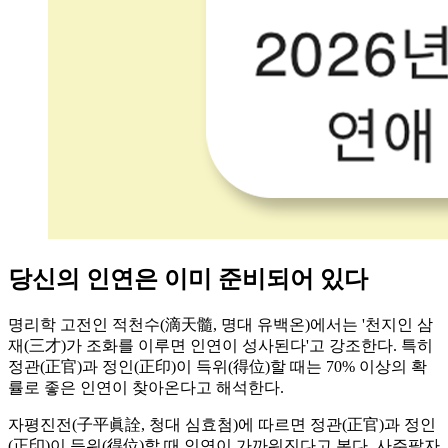
당신의 인연은 이미 준비되어 있다
명리학 고전인 적천수(滴天髓, 명대 유백온)에서는 '천지인 삼
재(三才)가 조화를 이루면 인연이 성사된다'고 강조한다. 특히
정관(正官)과 정인(正印)이 득위(得位)할 때는 70% 이상의 확
률로 좋은 인연이 찾아온다고 해석한다.
자평진전(子平眞詮, 청대 심효첨)에 따르면 정관(正官)과 정인
(正印)이 득위(得位)할 때 인연이 가까워진다고 본다. 사주팔자