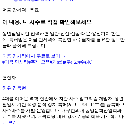
더큼 만세력 · 무료
이 내용, 내 사주로 직접 확인해보세요
생년월일시만 입력하면 일간·십신·신살·대운·용신까지 한눈
에. 특허받은 더큼 만세력이 복잡한 사주팔자를 필요한 정보만
골라 풀이해 드립니다.
더큼 만세력에서 무료로 보기 →
#
더큼 만세력
#
주제 모음
#
기(己)
#
무(戊)
#
수(水)
편집자
허유 김동현
4대를 이어온 역학 집안에서 자란 사주 알고리즘 개발자. 생년
월일시 기반 적성 분석 장치 특허(제10-1791114호)를 등록하고
사주바주를 개발·운영합니다. 대구한의대 동양문화산업학과
교수를 지냈으며, 더큼학당 대표 강사로 명리학을 가르칩니다.
더 보기