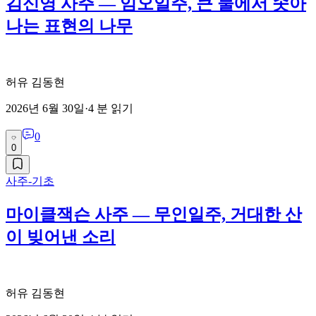
김신영 사주 — 임오일주, 큰 물에서 솟아
나는 표현의 나무
허유 김동현
2026년 6월 30일
·
4
분 읽기
0
0
사주-기초
마이클잭슨 사주 — 무인일주, 거대한 산
이 빚어낸 소리
허유 김동현