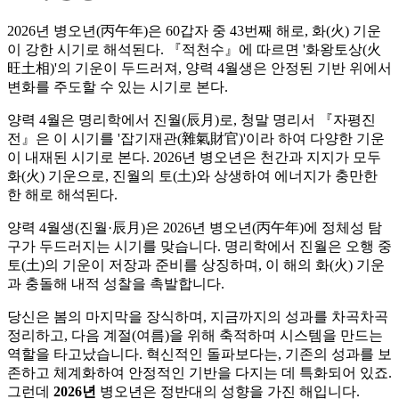
2026년 병오년(丙午年)은 60갑자 중 43번째 해로, 화(火) 기운
이 강한 시기로 해석된다. 『적천수』에 따르면 '화왕토상(火
旺土相)'의 기운이 두드러져, 양력 4월생은 안정된 기반 위에서
변화를 주도할 수 있는 시기로 본다.
양력 4월은 명리학에서 진월(辰月)로, 청말 명리서 『자평진
전』은 이 시기를 '잡기재관(雜氣財官)'이라 하여 다양한 기운
이 내재된 시기로 본다. 2026년 병오년은 천간과 지지가 모두
화(火) 기운으로, 진월의 토(土)와 상생하여 에너지가 충만한
한 해로 해석된다.
양력 4월생(진월·辰月)은 2026년 병오년(丙午年)에 정체성 탐
구가 두드러지는 시기를 맞습니다. 명리학에서 진월은 오행 중
토(土)의 기운이 저장과 준비를 상징하며, 이 해의 화(火) 기운
과 충돌해 내적 성찰을 촉발합니다.
당신은 봄의 마지막을 장식하며, 지금까지의 성과를 차곡차곡
정리하고, 다음 계절(여름)을 위해 축적하며 시스템을 만드는
역할을 타고났습니다. 혁신적인 돌파보다는, 기존의 성과를 보
존하고 체계화하여 안정적인 기반을 다지는 데 특화되어 있죠.
그런데
2026년
병오년은 정반대의 성향을 가진 해입니다.