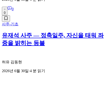
0
0
사주-기초
유재석 사주 — 정축일주, 자신을 태워 좌
중을 밝히는 등불
허유 김동현
2026년 6월 30일
·
4
분 읽기