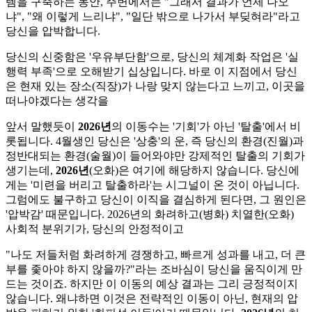
템을 구축하는 동안, 주변에서는 "그래서 결과가 언제 나오
냐", "왜 이렇게 느리냐", "일단 밖으로 나가서 부딪혀라"라고
당신을 압박합니다.
당신의 신중함은 '우유부단함'으로, 당신의 체계화 작업은 '실
행력 부족'으로 오해받기 십상입니다. 바로 이 지점에서 당신
은 현재 있는 장소(직장)가 나랑 맞지 않는다고 느끼고, 이곳을
떠나야겠다는 생각을
앞서 말했듯이
2026년
의 이동수는 '기회'가 아닌 '탈출'에서 비
롯됩니다. 4월생인 당신은 '상충'의 운, 즉 당신의 환경(진월)과
정반대되는 환경(술월)이 들어와야만 강제적인 탈출의 기회가
생기는데,
2026년
(오화)은 여기에 해당하지 않습니다. 당신에
게는 '미련을 버리고 탈출하라'는 시그널이 온 것이 아닙니다.
그럼에도 불구하고 당신이 이직을 결심하게 된다면, 그 원인은
'압박감' 때문입니다. 2026년의 화려하고(병화) 치열한(오화)
사회적 분위기가, 당신의 안정적이고
"나도 저들처럼 화려하게 경쟁하고, 빠르게 성과를 내고, 더 큰
부를 좇아야 하지 않을까?"라는 조바심이 당신을 움직이게 만
드는 것이죠. 하지만 이 이동의 예상 결과는 그리 긍정적이지
않습니다. 왜냐하면 이것은 전략적인 이동이 아닌, 현재의 압