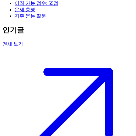
이직 가능 점수: 55점
운세 총평
자주 묻는 질문
인기글
전체 보기