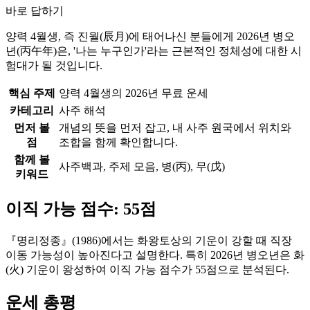
바로 답하기
양력 4월생, 즉 진월(辰月)에 태어나신 분들에게 2026년 병오
년(丙午年)은, '나는 누구인가'라는 근본적인 정체성에 대한 시
험대가 될 것입니다.
핵심 주제
양력 4월생의 2026년 무료 운세
카테고리
사주 해석
먼저 볼
개념의 뜻을 먼저 잡고, 내 사주 원국에서 위치와
점
조합을 함께 확인합니다.
함께 볼
사주백과, 주제 모음, 병(丙), 무(戊)
키워드
이직 가능 점수: 55점
『명리정종』(1986)에서는 화왕토상의 기운이 강할 때 직장
이동 가능성이 높아진다고 설명한다. 특히 2026년 병오년은 화
(火) 기운이 왕성하여 이직 가능 점수가 55점으로 분석된다.
운세 총평