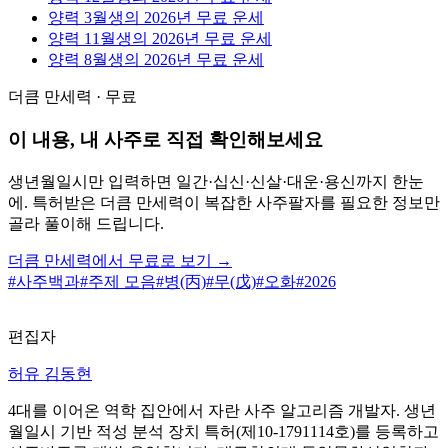
양력 3월생의 2026년 무료 운세
양력 11월생의 2026년 무료 운세
양력 8월생의 2026년 무료 운세
더큼 만세력 · 무료
이 내용, 내 사주로 직접 확인해보세요
생년월일시만 입력하면 일간·십신·신살·대운·용신까지 한눈
에. 특허받은 더큼 만세력이 복잡한 사주팔자를 필요한 정보만
골라 풀이해 드립니다.
더큼 만세력에서 무료로 보기 →
#
사주백과
#
주제 모음
#
병(丙)
#
무(戊)
#
오화
#
2026
편집자
허유 김동현
4대를 이어온 역학 집안에서 자란 사주 알고리즘 개발자. 생년
월일시 기반 적성 분석 장치 특허(제10-1791114호)를 등록하고