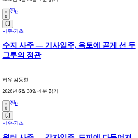
0
0
사주-기초
수지 사주 — 기사일주, 옥토에 곧게 선 두
그루의 정관
허유 김동현
2026년 6월 30일
·
4
분 읽기
0
0
사주-기초
윈터 사주 — 갑자일주, 도끼에 다듬어져