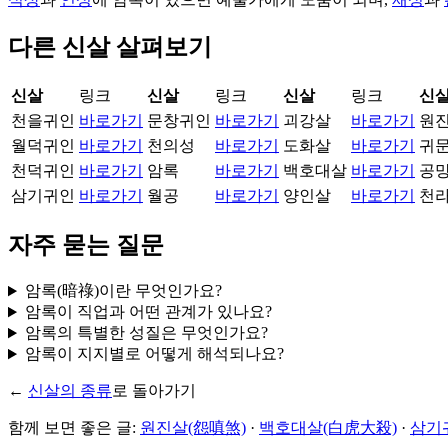
다른 신살 살펴보기
신살
링크
신살
링크
신살
링크
신
천을귀인
바로가기
문창귀인
바로가기
괴강살
바로가기
원
월덕귀인
바로가기
천의성
바로가기
도화살
바로가기
귀
천덕귀인
바로가기
암록
바로가기
백호대살
바로가기
공
삼기귀인
바로가기
월공
바로가기
양인살
바로가기
천
자주 묻는 질문
암록(暗祿)이란 무엇인가요?
암록이 직업과 어떤 관계가 있나요?
암록의 특별한 성질은 무엇인가요?
암록이 지지별로 어떻게 해석되나요?
←
신살의 종류
로 돌아가기
함께 보면 좋은 글:
원진살(怨嗔煞)
·
백호대살(白虎大殺)
·
삼기