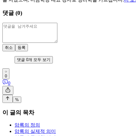
댓글 (
0
)
취소
등록
댓글
0
개 모두 보기
0
0
%
이 글의 목차
암록의 정의
암록의 실제적 의미