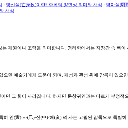
리
·
망신살(亡身殺)이란? 주목의 양면성 의미와 해석
·
역마살(驛馬
와 해석
않는 재원이나 조력을 의미합니다. 명리학에서는 지장간 속 록이 
 있으면 예술가에게 도움이 되며, 재성과 관성 위에 암록이 있으
이면 그 힘이 사라집니다. 하지만 문창귀인과는 다르게 부정적으
 인(寅)·사(巳)·신(申)·해(亥) 넉 자는 고립된 암록으로 특별