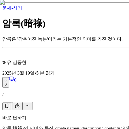
운세-시기
암록(暗祿)
암록은 '감추어진 녹봉'이라는 기본적인 의미를 가진 것이다.
허유 김동현
2025년 3월 19일
•
5
분 읽기
0
0
/
바로 답하기
암록(暗祿)의 의미와 특징 <meta name="description" 