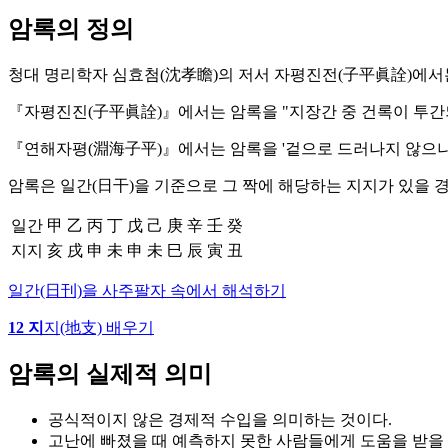
암록의 정의
청대 명리학자 심효첨(沈孝瞻)의 저서 자평진전(子平眞詮)에서는
『자평진진(子平眞詮)』에서는 암록을 "지장간 중 건록이 투간되
『연해자평(淵海子平)』에서는 암록을 '겉으로 드러나지 않으나 
암록은 일간(日干)을 기준으로 그 짝에 해당하는 지지가 있을 
일간
甲
乙
丙
丁
戊
己
庚
辛
壬
癸
지지
亥
戌
申
未
申
未
巳
辰
寅
丑
일간(日刊)을 사주팔자 속에서 해석하기
12 지
지(地支) 배우기
암록의 실제적 의미
공식적이지 않은 경제적 수입을 의미하는 것이다.
고난에 빠졌을 때 예측하지 못한 사람들에게 도움을 받을 