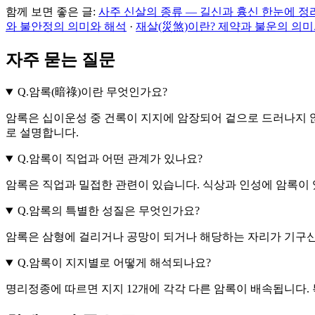
함께 보면 좋은 글:
사주 신살의 종류 — 길신과 흉신 한눈에 정
와 불안정의 의미와 해석
·
재살(災煞)이란? 제약과 불운의 의미
자주 묻는 질문
Q.
암록(暗祿)이란 무엇인가요?
암록은 십이운성 중 건록이 지지에 암장되어 겉으로 드러나지 
로 설명합니다.
Q.
암록이 직업과 어떤 관계가 있나요?
암록은 직업과 밀접한 관련이 있습니다. 식상과 인성에 암록이
Q.
암록의 특별한 성질은 무엇인가요?
암록은 삼형에 걸리거나 공망이 되거나 해당하는 자리가 기구신
Q.
암록이 지지별로 어떻게 해석되나요?
명리정종에 따르면 지지 12개에 각각 다른 암록이 배속됩니다. 특히