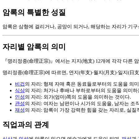
암록의 특별한 성질
암록은 삼형에 걸리거나, 공망이 되거나, 해당하는 자리가 기구
자리별 암록의 의미
『명리정종(命理正宗)』에서는 지지(地支) 12개에 각각 다른 암록
명리정종(命理正宗)에 따르면, 연지(年支)·월지(月支)·일지(日支)
비겁
의 자리: 형제 자매 혹은 동료들로부터의 도움을 의미
식상
의 자리: 처가나 후배나 부하로부터의 도움을 의미하
인성
의 자리: 외가(엄마)쪽의 도움을 의미하는 것이다.
관성
의 자리: 여자는 남편이나 시가의 도움을, 남자는 조
재성
의 자리: 암록이 가장 강력한 힘을 갖는 자리로, 실
직업과의 관계
식상
과
인성
에 암록이 있으면 예술가에게 도움이 되며,
재성
과