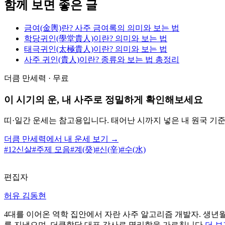
함께 보면 좋은 글
금여(金輿)란? 사주 금여록의 의미와 보는 법
학당귀인(學堂貴人)이란? 의미와 보는 법
태극귀인(太極貴人)이란? 의미와 보는 법
사주 귀인(貴人)이란? 종류와 보는 법 총정리
더큼 만세력 · 무료
이 시기의 운, 내 사주로 정밀하게 확인해보세요
띠·일간 운세는 참고용입니다. 태어난 시까지 넣은 내 원국 기
더큼 만세력에서 내 운세 보기 →
#
12신살
#
주제 모음
#
계(癸)
#
신(辛)
#
수(水)
편집자
허유 김동현
4대를 이어온 역학 집안에서 자란 사주 알고리즘 개발자. 생년월
를 지냈으며, 더큼학당 대표 강사로 명리학을 가르칩니다.
더 보