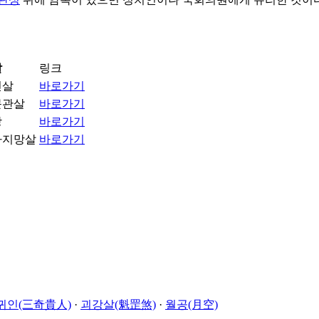
살
링크
진살
바로가기
문관살
바로가기
망
바로가기
라지망살
바로가기
귀인(三奇貴人)
·
괴강살(魁罡煞)
·
월공(月空)