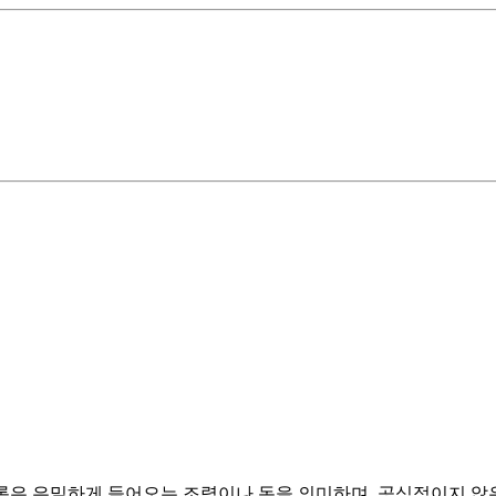
content="암록은 은밀하게 들어오는 조력이나 돈을 의미하며, 공식적이