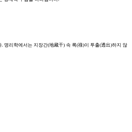
. 명리학에서는 지장간(地藏干) 속 록(祿)이 투출(透出)하지 않