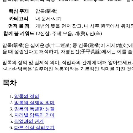
핵심 주제
암록(暗祿)
카테고리
내 운세·시기
먼저 볼 점
개념의 뜻을 먼저 잡고, 내 사주 원국에서 위치
함께 볼 키워드
12신살, 주제 모음, 계(癸), 신(辛)
암록(暗祿)은 십이운성(十二運星) 중 건록(建祿)이 지지(地支)
을 때 성립된다고 해석하며, 자평진전(子平眞詮)에서는 이를 숨
암록의 정의 및 실제적 의미, 직업과의 관계에 대해 알아보세요.
</head>암록은 '감추어진 녹봉'이라는 기본적인 의미를 가진 것
목차
암록의 정의
암록의 실제적 의미
암록의 특별한 성질
자리별 암록의 의미
직업과의 관계
다른 신살 살펴보기