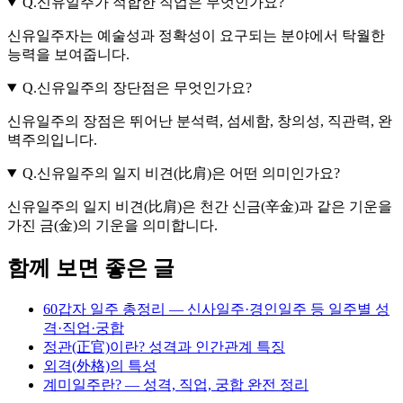
Q.
신유일주가 적합한 직업은 무엇인가요?
신유일주자는 예술성과 정확성이 요구되는 분야에서 탁월한
능력을 보여줍니다.
Q.
신유일주의 장단점은 무엇인가요?
신유일주의 장점은 뛰어난 분석력, 섬세함, 창의성, 직관력, 완
벽주의입니다.
Q.
신유일주의 일지 비견(比肩)은 어떤 의미인가요?
신유일주의 일지 비견(比肩)은 천간 신금(辛金)과 같은 기운을
가진 금(金)의 기운을 의미합니다.
함께 보면 좋은 글
60갑자 일주 총정리 — 신사일주·경인일주 등 일주별 성
격·직업·궁합
정관(正官)이란? 성격과 인간관계 특징
외격(外格)의 특성
계미일주란? — 성격, 직업, 궁합 완전 정리