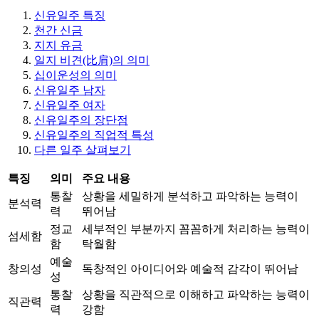
신유일주 특징
천간 신금
지지 유금
일지 비견(比肩)의 의미
십이운성의 의미
신유일주 남자
신유일주 여자
신유일주의 장단점
신유일주의 직업적 특성
다른 일주 살펴보기
특징
의미
주요 내용
통찰
상황을 세밀하게 분석하고 파악하는 능력이
분석력
력
뛰어남
정교
세부적인 부분까지 꼼꼼하게 처리하는 능력이
섬세함
함
탁월함
예술
창의성
독창적인 아이디어와 예술적 감각이 뛰어남
성
통찰
상황을 직관적으로 이해하고 파악하는 능력이
직관력
력
강함