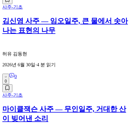
사주-기초
김신영 사주 — 임오일주, 큰 물에서 솟아
나는 표현의 나무
허유 김동현
2026년 6월 30일
·
4
분 읽기
0
0
사주-기초
마이클잭슨 사주 — 무인일주, 거대한 산
이 빚어낸 소리