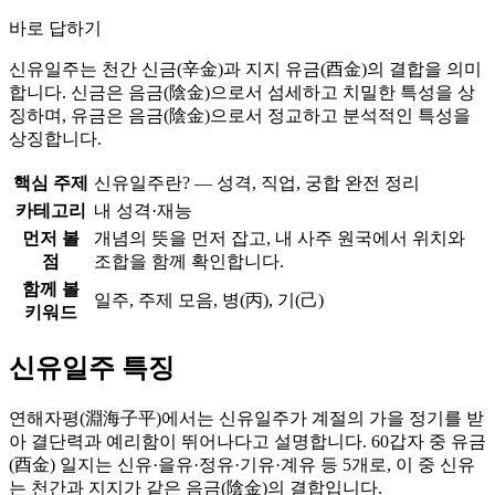
바로 답하기
신유일주는 천간 신금(辛金)과 지지 유금(酉金)의 결합을 의미
합니다. 신금은 음금(陰金)으로서 섬세하고 치밀한 특성을 상
징하며, 유금은 음금(陰金)으로서 정교하고 분석적인 특성을
상징합니다.
핵심 주제
신유일주란? — 성격, 직업, 궁합 완전 정리
카테고리
내 성격·재능
먼저 볼
개념의 뜻을 먼저 잡고, 내 사주 원국에서 위치와
점
조합을 함께 확인합니다.
함께 볼
일주, 주제 모음, 병(丙), 기(己)
키워드
신유일주 특징
연해자평(淵海子平)에서는 신유일주가 계절의 가을 정기를 받
아 결단력과 예리함이 뛰어나다고 설명합니다. 60갑자 중 유금
(酉金) 일지는 신유·을유·정유·기유·계유 등 5개로, 이 중 신유
는 천간과 지지가 같은 음금(陰金)의 결합입니다.