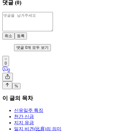
댓글 (
0
)
취소
등록
댓글
0
개 모두 보기
0
0
%
이 글의 목차
신유일주 특징
천간 신금
지지 유금
일지 비견(比肩)의 의미