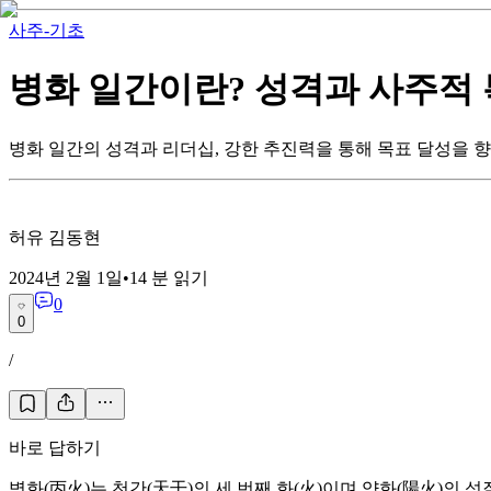
사주-기초
병화 일간이란? 성격과 사주적
병화 일간의 성격과 리더십, 강한 추진력을 통해 목표 달성을 
허유 김동현
2024년 2월 1일
•
14
분 읽기
0
0
/
바로 답하기
병화(丙火)는 천간(天干)의 세 번째 화(火)이며 양화(陽火)의