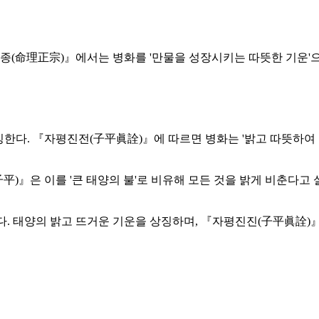
정종(命理正宗)』에서는 병화를 '만물을 성장시키는 따뜻한 기운'으
상징한다. 『자평진전(子平眞詮)』에 따르면 병화는 '밝고 따뜻하여 
平)』은 이를 '큰 태양의 불'로 비유해 모든 것을 밝게 비춘다
당한다. 태양의 밝고 뜨거운 기운을 상징하며, 『자평진진(子平眞詮)