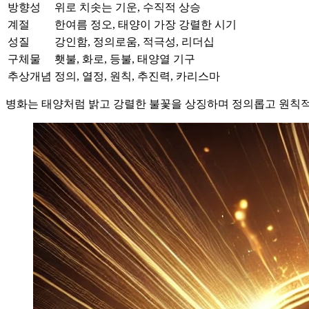
방향성
위로 치솟는 기운, 수직적 상승
계절
한여름 정오, 태양이 가장 강렬한 시기
성질
강인함, 정의로움, 적극성, 리더십
구체물
횃불, 화로, 등불, 태양열 기구
추상개념
정의, 열정, 원칙, 추진력, 카리스마
병화는 태양처럼 밝고 강렬한 불꽃을 상징하며 정의롭고 원칙적