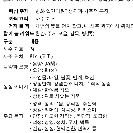
핵심 주제
병화 일간이란? 성격과 사주적 특징
카테고리
사주 기초
먼저 볼 점
개념의 뜻을 먼저 잡고, 내 사주 원국에서 위치
함께 볼 키워드
천간, 주제 모음, 갑목, 병(丙)
구분
내용
사주 기호
丙
사주 위치
천간 (天干)
• 음양: 양(陽)
음양과 오행
• 오행: 화(火)
• 자연물: 태양, 불꽃, 번개, 화산
• 성장단계: 강렬한 에너지, 수직적 상승
상징 이미지
• 계절: 한여름 정오
• 방향: 위로 치솟는 기운
• 성격: 정의로움, 강직함, 추진력
• 장점: 리더십, 적극성, 카리스마
주요 특징
• 단점: 과도한 강직성, 독단적, 조급함
• 적성: 경영, 정치, 군사, 법률
• 건강: 심장, 혈액순환, 면역계통