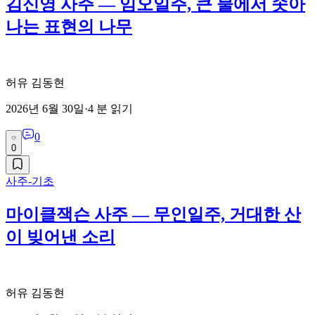
김신영 사주 — 임오일주, 큰 물에서 솟아
나는 표현의 나무
허유 김동현
2026년 6월 30일
·
4
분 읽기
0
0
사주-기초
마이클잭슨 사주 — 무인일주, 거대한 산
이 빚어낸 소리
허유 김동현