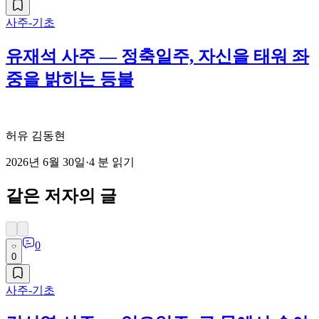
사주-기초
유재석 사주 — 정축일주, 자신을 태워 좌
중을 밝히는 등불
허유 김동현
2026년 6월 30일
·
4
분 읽기
같은 저자의 글
0
0
사주-기초