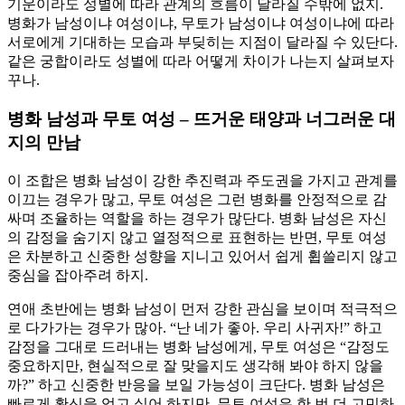
기운이라도 성별에 따라 관계의 흐름이 달라질 수밖에 없지.
병화가 남성이냐 여성이냐, 무토가 남성이냐 여성이냐에 따라
서로에게 기대하는 모습과 부딪히는 지점이 달라질 수 있단다.
같은 궁합이라도 성별에 따라 어떻게 차이가 나는지 살펴보자
꾸나.
병화 남성과 무토 여성 – 뜨거운 태양과 너그러운 대
지의 만남
이 조합은 병화 남성이 강한 추진력과 주도권을 가지고 관계를
이끄는 경우가 많고, 무토 여성은 그런 병화를 안정적으로 감
싸며 조율하는 역할을 하는 경우가 많단다. 병화 남성은 자신
의 감정을 숨기지 않고 열정적으로 표현하는 반면, 무토 여성
은 차분하고 신중한 성향을 지니고 있어서 쉽게 휩쓸리지 않고
중심을 잡아주려 하지.
연애 초반에는 병화 남성이 먼저 강한 관심을 보이며 적극적으
로 다가가는 경우가 많아. “난 네가 좋아. 우리 사귀자!” 하고
감정을 그대로 드러내는 병화 남성에게, 무토 여성은 “감정도
중요하지만, 현실적으로 잘 맞을지도 생각해 봐야 하지 않을
까?” 하고 신중한 반응을 보일 가능성이 크단다. 병화 남성은
빠르게 확신을 얻고 싶어 하지만, 무토 여성은 한 번 더 고민하