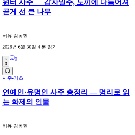
윈터 사주 — 갑자일주, 도끼에 다듬어져
곧게 선 큰 나무
허유 김동현
2026년 6월 30일
·
4
분 읽기
0
0
사주-기초
연예인·유명인 사주 총정리 — 명리로 읽
는 화제의 인물
허유 김동현