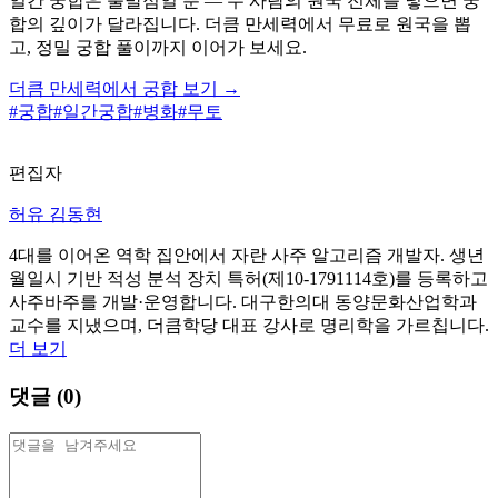
일간 궁합은 출발점일 뿐 — 두 사람의 원국 전체를 넣으면 궁
합의 깊이가 달라집니다. 더큼 만세력에서 무료로 원국을 뽑
고, 정밀 궁합 풀이까지 이어가 보세요.
더큼 만세력에서 궁합 보기 →
#
궁합
#
일간궁합
#
병화
#
무토
편집자
허유 김동현
4대를 이어온 역학 집안에서 자란 사주 알고리즘 개발자. 생년
월일시 기반 적성 분석 장치 특허(제10-1791114호)를 등록하고
사주바주를 개발·운영합니다. 대구한의대 동양문화산업학과
교수를 지냈으며, 더큼학당 대표 강사로 명리학을 가르칩니다.
더 보기
댓글 (
0
)