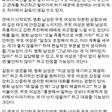
고 관계를 차근차근 쌓아가려 하기 때문에 초반에는 서로의 속
도 차이에서 갈등이 생길 수도 있지.
연애가 시작되면, 병화 남성은 무토 여성의 차분한 성향과 배
려 깊은 태도에 안정감을 느끼지만, 무토 여성은 병화 남성의
즉흥적이고 강한 추진력에 때때로 피곤함을 느낄 수도 있단다.
예를 들어, 병화 남성이 “오늘 즉흥적으로 여행 가자!” 하고 제
안하면, 무토 여성은 “일정도 조정해야 하고, 미리 계획을 세우
는 게 더 좋지 않을까?” 하며 현실적인 부분을 먼저 생각하려
할 가능성이 크지. 병화 남성은 "그냥 떠나는 게 더 재미있지
않아?" 하고 답답해할 수 있고, 무토 여성은 "준비 없이 움직이
면 불안하지 않아?" 하고 반응할 가능성이 크단다.
갈등이 생겼을 때, 병화 남성은 “지금 당장 얘기하고 해결하
자!” 하고 즉각적인 반응을 원하지만, 무토 여성은 감정을 가라
앉히고 신중하게 생각한 뒤에야 대화를 하려는 경향이 있어.
병화 남성이 “왜 말을 안 해? 그냥 빨리 해결하자고!” 하고 몰
아붙이면, 무토 여성은 “흥분해서 말하는 것보다 차분하게 정
리해서 이야기하는 게 더 낫지 않을까?” 하고 대응할 가능성이
크단다.
이 관계가 건강하게 유지되려면, 병화 남성은 무토 여성의 현