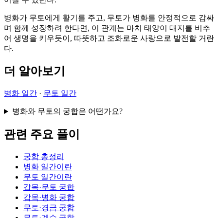
병화가 무토에게 활기를 주고, 무토가 병화를 안정적으로 감싸
며 함께 성장하려 한다면, 이 관계는 마치 태양이 대지를 비추
어 생명을 키우듯이, 따뜻하고 조화로운 사랑으로 발전할 거란
다.
더 알아보기
병화 일간
·
무토 일간
병화와 무토의 궁합은 어떤가요?
관련 주요 풀이
궁합 총정리
병화 일간이란
무토 일간이란
갑목·무토 궁합
갑목·병화 궁합
무토·경금 궁합
무토·계수 궁합