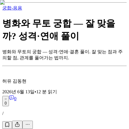
궁합-응용
병화와 무토 궁합 — 잘 맞을
까? 성격·연애 풀이
병화와 무토의 궁합 — 성격·연애·결혼 풀이. 잘 맞는 점과 주
의할 점, 관계를 풀어가는 법까지.
허유 김동현
2026년 6월 13일
•
12
분 읽기
0
0
/