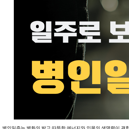
병인일주는 병화의 밝고 따뜻한 에너지와 인목의 생명력이 결합된