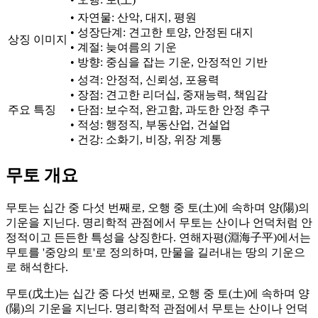
• 자연물: 산악, 대지, 평원
• 성장단계: 견고한 토양, 안정된 대지
상징 이미지
• 계절: 늦여름의 기운
• 방향: 중심을 잡는 기운, 안정적인 기반
• 성격: 안정적, 신뢰성, 포용력
• 장점: 견고한 리더십, 중재능력, 책임감
주요 특징
• 단점: 보수적, 완고함, 과도한 안정 추구
• 적성: 행정직, 부동산업, 건설업
• 건강: 소화기, 비장, 위장 계통
무토 개요
무토는 십간 중 다섯 번째로, 오행 중 토(土)에 속하며 양(陽)의
기운을 지닌다. 명리학적 관점에서 무토는 산이나 언덕처럼 안
정적이고 든든한 특성을 상징한다. 연해자평(淵海子平)에서는
무토를 '중앙의 토'로 정의하며, 만물을 길러내는 땅의 기운으
로 해석한다.
무토(戊土)는 십간 중 다섯 번째로, 오행 중 토(土)에 속하며 양
(陽)의 기운을 지닌다. 명리학적 관점에서 무토는 산이나 언덕