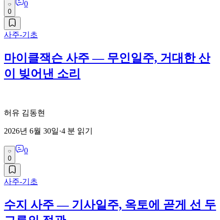
0
0
사주-기초
마이클잭슨 사주 — 무인일주, 거대한 산
이 빚어낸 소리
허유 김동현
2026년 6월 30일
·
4
분 읽기
0
0
사주-기초
수지 사주 — 기사일주, 옥토에 곧게 선 두