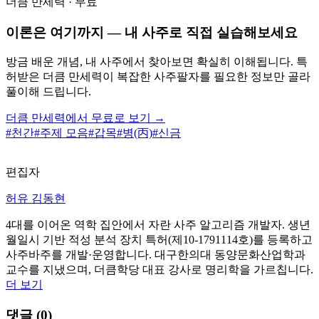
더큼 만세력 · 무료
이론은 여기까지 — 내 사주로 직접 실습해보세요
방금 배운 개념, 내 사주에서 찾아보면 확실히 이해됩니다. 특
허받은 더큼 만세력이 복잡한 사주팔자를 필요한 정보만 골라
풀이해 드립니다.
더큼 만세력에서 무료로 보기 →
#
천간
#
주제 모음
#
갑목
#
병(丙)
#
신금
편집자
허유 김동현
4대를 이어온 역학 집안에서 자란 사주 알고리즘 개발자. 생년
월일시 기반 적성 분석 장치 특허(제10-1791114호)를 등록하고
사주바주를 개발·운영합니다. 대구한의대 동양문화산업학과
교수를 지냈으며, 더큼학당 대표 강사로 명리학을 가르칩니다.
더 보기
댓글 (
0
)