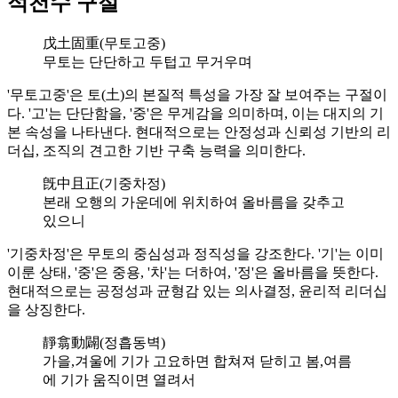
적천수 구절
戊土固重(무토고중)
무토는 단단하고 두텁고 무거우며
'무토고중'은 토(土)의 본질적 특성을 가장 잘 보여주는 구절이
다. '고'는 단단함을, '중'은 무게감을 의미하며, 이는 대지의 기
본 속성을 나타낸다. 현대적으로는 안정성과 신뢰성 기반의 리
더십, 조직의 견고한 기반 구축 능력을 의미한다.
旣中且正(기중차정)
본래 오행의 가운데에 위치하여 올바름을 갖추고
있으니
'기중차정'은 무토의 중심성과 정직성을 강조한다. '기'는 이미
이룬 상태, '중'은 중용, '차'는 더하여, '정'은 올바름을 뜻한다.
현대적으로는 공정성과 균형감 있는 의사결정, 윤리적 리더십
을 상징한다.
靜翕動闢(정흡동벽)
가을,겨울에 기가 고요하면 합쳐져 닫히고 봄,여름
에 기가 움직이면 열려서