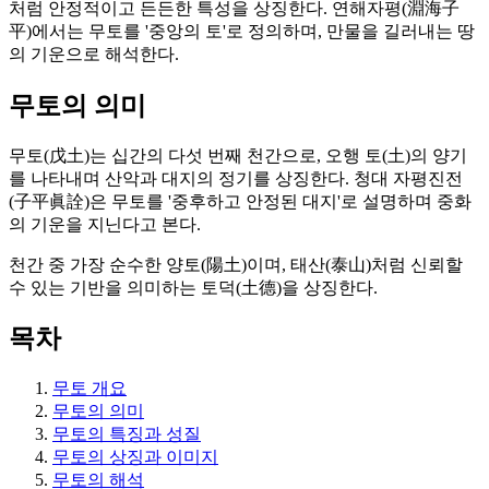
처럼 안정적이고 든든한 특성을 상징한다. 연해자평(淵海子
平)에서는 무토를 '중앙의 토'로 정의하며, 만물을 길러내는 땅
의 기운으로 해석한다.
무토의 의미
무토(戊土)는 십간의 다섯 번째 천간으로, 오행 토(土)의 양기
를 나타내며 산악과 대지의 정기를 상징한다. 청대 자평진전
(子平眞詮)은 무토를 '중후하고 안정된 대지'로 설명하며 중화
의 기운을 지닌다고 본다.
천간 중 가장 순수한 양토(陽土)이며, 태산(泰山)처럼 신뢰할
수 있는 기반을 의미하는 토덕(土德)을 상징한다.
목차
무토 개요
무토의 의미
무토의 특징과 성질
무토의 상징과 이미지
무토의 해석