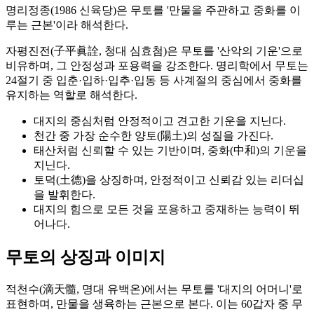
명리정종(1986 신육당)은 무토를 '만물을 주관하고 중화를 이
루는 근본'이라 해석한다.
자평진전(子平眞詮, 청대 심효첨)은 무토를 '산악의 기운'으로
비유하며, 그 안정성과 포용력을 강조한다. 명리학에서 무토는
24절기 중 입춘·입하·입추·입동 등 사계절의 중심에서 중화를
유지하는 역할로 해석한다.
대지의 중심처럼 안정적이고 견고한 기운을 지닌다.
천간 중 가장 순수한 양토(陽土)의 성질을 가진다.
태산처럼 신뢰할 수 있는 기반이며, 중화(中和)의 기운을
지닌다.
토덕(土德)을 상징하며, 안정적이고 신뢰감 있는 리더십
을 발휘한다.
대지의 힘으로 모든 것을 포용하고 중재하는 능력이 뛰
어나다.
무토의 상징과 이미지
적천수(滴天髓, 명대 유백온)에서는 무토를 '대지의 어머니'로
표현하며, 만물을 생육하는 근본으로 본다. 이는 60갑자 중 무