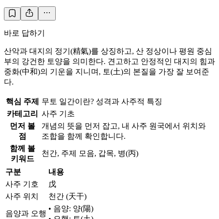
바로 답하기
산악과 대지의 정기(精氣)를 상징하고, 산 정상이나 평원 중심
부의 강건한 토양을 의미한다. 견고하고 안정적인 대지의 힘과
중화(中和)의 기운을 지니며, 토(土)의 본질을 가장 잘 보여준
다.
핵심 주제
무토 일간이란? 성격과 사주적 특징
카테고리
사주 기초
먼저 볼
개념의 뜻을 먼저 잡고, 내 사주 원국에서 위치와
점
조합을 함께 확인합니다.
함께 볼
천간, 주제 모음, 갑목, 병(丙)
키워드
구분
내용
사주 기호
戊
사주 위치
천간 (天干)
• 음양: 양(陽)
음양과 오행
• 오행: 토(土)