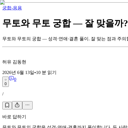
궁합-응용
무토와 무토 궁합 — 잘 맞을까?
무토와 무토의 궁합 — 성격·연애·결혼 풀이. 잘 맞는 점과 주의
허유 김동현
2026년 6월 13일
•
10
분 읽기
0
0
/
바로 답하기
무토와 무토의 궁합을 성격·연애·결혼까지 풀이합니다. 두 사람