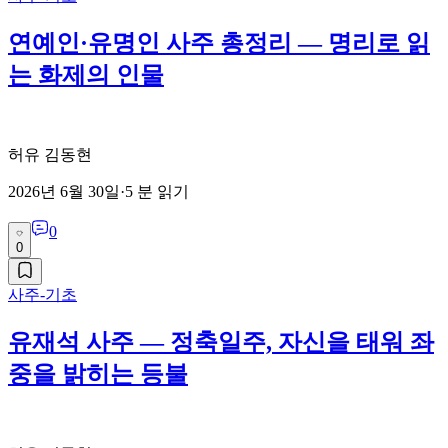
연예인·유명인 사주 총정리 — 명리로 읽
는 화제의 인물
허유 김동현
2026년 6월 30일
·
5
분 읽기
0
0
사주-기초
유재석 사주 — 정축일주, 자신을 태워 좌
중을 밝히는 등불