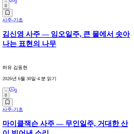
0
0
사주-기초
김신영 사주 — 임오일주, 큰 물에서 솟아
나는 표현의 나무
허유 김동현
2026년 6월 30일
·
4
분 읽기
0
0
사주-기초
마이클잭슨 사주 — 무인일주, 거대한 산
이 빚어낸 소리