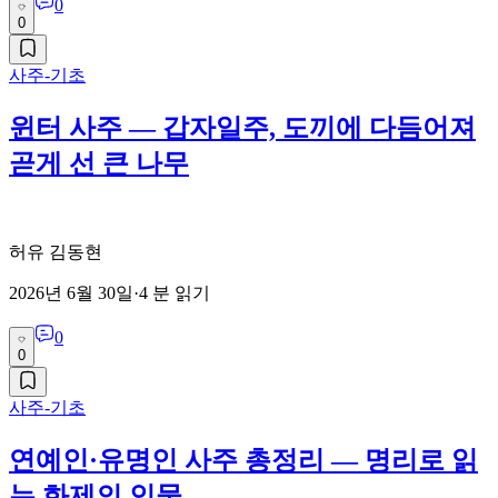
0
0
사주-기초
윈터 사주 — 갑자일주, 도끼에 다듬어져
곧게 선 큰 나무
허유 김동현
2026년 6월 30일
·
4
분 읽기
0
0
사주-기초
연예인·유명인 사주 총정리 — 명리로 읽
는 화제의 인물