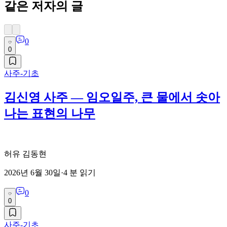
같은 저자의 글
0
0
사주-기초
김신영 사주 — 임오일주, 큰 물에서 솟아
나는 표현의 나무
허유 김동현
2026년 6월 30일
·
4
분 읽기
0
0
사주-기초