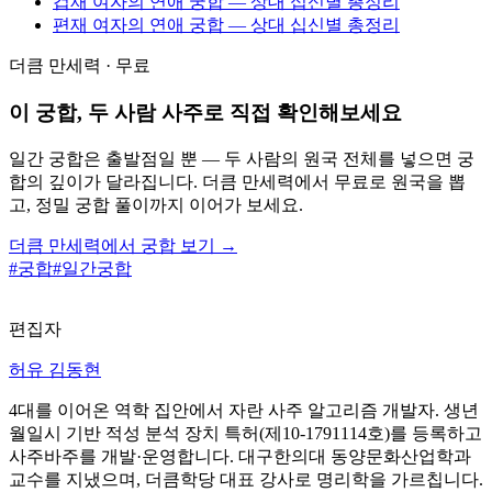
겁재 여자의 연애 궁합 — 상대 십신별 총정리
편재 여자의 연애 궁합 — 상대 십신별 총정리
더큼 만세력 · 무료
이 궁합, 두 사람 사주로 직접 확인해보세요
일간 궁합은 출발점일 뿐 — 두 사람의 원국 전체를 넣으면 궁
합의 깊이가 달라집니다. 더큼 만세력에서 무료로 원국을 뽑
고, 정밀 궁합 풀이까지 이어가 보세요.
더큼 만세력에서 궁합 보기 →
#
궁합
#
일간궁합
편집자
허유 김동현
4대를 이어온 역학 집안에서 자란 사주 알고리즘 개발자. 생년
월일시 기반 적성 분석 장치 특허(제10-1791114호)를 등록하고
사주바주를 개발·운영합니다. 대구한의대 동양문화산업학과
교수를 지냈으며, 더큼학당 대표 강사로 명리학을 가르칩니다.