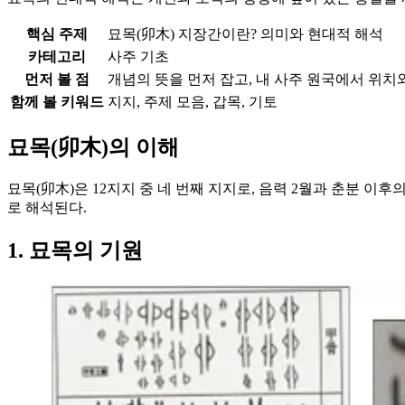
핵심 주제
묘목(卯木) 지장간이란? 의미와 현대적 해석
카테고리
사주 기초
먼저 볼 점
개념의 뜻을 먼저 잡고, 내 사주 원국에서 위치
함께 볼 키워드
지지, 주제 모음, 갑목, 기토
묘목(卯木)의 이해
묘목(卯木)은 12지지 중 네 번째 지지로, 음력 2월과 춘분 이
로 해석된다.
1. 묘목의 기원