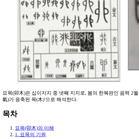
묘목(卯木)은 십이지지 중 넷째 지지로, 봄의 한복판인 음력 2
氣)가 응축된 목(木)'으로 해석한다.
목차
묘목(卯木)의 이해
1. 묘목의 기원