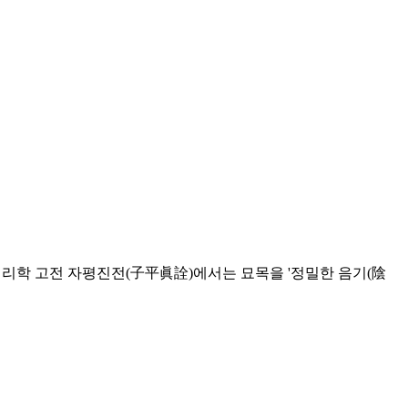
 명리학 고전 자평진전(子平眞詮)에서는 묘목을 '정밀한 음기(陰