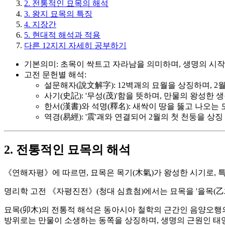
2. 전통적인 묘목의 해석
3. 왕지 묘목의 특징
4. 지장간
5. 현대적 해석과 적용
다른 12지지 자세히 공부하기
기본의미: 초목이 싹트고 자라남을 의미하며, 생명의 시
고전 문헌별 해석:
설문해자(說文解字): 12벽괘의 묘월을 상징하며, 2월
사기(史記): '무성(茂)'함을 뜻하며, 만물의 왕성한 
한서(漢書)와 석명(釋名): 새싹이 땅을 뚫고 나오는
역경(易經): '震'괘와 연결되어 2월의 첫 천둥을 상징
2. 전통적인 묘목의 해석
《연해자평》에 따르면, 묘목은 목기(木氣)가 왕성한 시기로, 
명리학 고전 《자평진전》(청대 심효첨)에서는 묘목을 '을목(乙
묘목(卯木)의 전통적 해석은 동아시아 철학의 근간인 음양오행의
방위로는 만물이 소생하는 동쪽을 상징하며, 생명의 근원인 태양