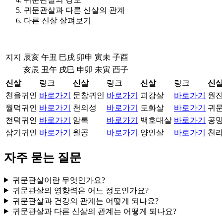
귀문관살과 다른 신살의 관계
다른 신살 살펴보기
지지
辰亥
午丑
巳戌
卯申
寅未
子酉
亥辰
丑午
戌巳
申卯
未寅
酉子
신살
링크
신살
링크
신살
링크
신
천을귀인
바로가기
문창귀인
바로가기
괴강살
바로가기
원
월덕귀인
바로가기
천의성
바로가기
도화살
바로가기
귀
천덕귀인
바로가기
암록
바로가기
백호대살
바로가기
공
삼기귀인
바로가기
월공
바로가기
양인살
바로가기
천
자주 묻는 질문
귀문관살이란 무엇인가요?
귀문관살의 영향력은 어느 정도인가요?
귀문관살과 건강의 관계는 어떻게 되나요?
귀문관살과 다른 신살의 관계는 어떻게 되나요?