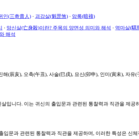
귀인(三奇貴人)
·
괴강살(魁罡煞)
·
암록(暗祿)
리
·
망신살(亡身殺)이란? 주목의 양면성 의미와 해석
·
역마살(驛馬
와 해석
亥), 오축(午丑), 사술(巳戌), 묘신(卯申), 인미(寅未), 자유
신살입니다. 이는 귀신의 출입문과 관련된 통찰력과 직관을 제공하
출입문과 관련된 통찰력과 직관을 제공하며, 이러한 특성은 신체