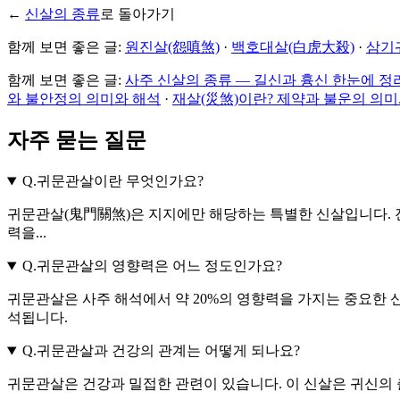
←
신살의 종류
로 돌아가기
함께 보면 좋은 글:
원진살(怨嗔煞)
·
백호대살(白虎大殺)
·
삼기
함께 보면 좋은 글:
사주 신살의 종류 — 길신과 흉신 한눈에 정
와 불안정의 의미와 해석
·
재살(災煞)이란? 제약과 불운의 의미
자주 묻는 질문
Q.
귀문관살이란 무엇인가요?
귀문관살(鬼門關煞)은 지지에만 해당하는 특별한 신살입니다. 진해(辰
력을...
Q.
귀문관살의 영향력은 어느 정도인가요?
귀문관살은 사주 해석에서 약 20%의 영향력을 가지는 중요한 
석됩니다.
Q.
귀문관살과 건강의 관계는 어떻게 되나요?
귀문관살은 건강과 밀접한 관련이 있습니다. 이 신살은 귀신의 