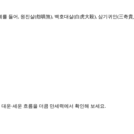
 들어, 원진살(怨嗔煞), 백호대살(白虎大殺), 삼기귀인(三奇貴人
준 대운·세운 흐름을 더큼 만세력에서 확인해 보세요.