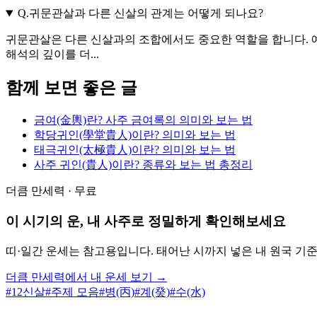
Q.
귀문관살과 다른 신살의 관계는 어떻게 되나요?
귀문관살은 다른 신살과의 조합에서도 중요한 역할을 합니다. 예를
해석의 깊이를 더...
함께 보면 좋은 글
금여(金輿)란? 사주 금여록의 의미와 보는 법
학당귀인(學堂貴人)이란? 의미와 보는 법
태극귀인(太極貴人)이란? 의미와 보는 법
사주 귀인(貴人)이란? 종류와 보는 법 총정리
더큼 만세력 · 무료
이 시기의 운, 내 사주로 정밀하게 확인해보세요
띠·일간 운세는 참고용입니다. 태어난 시까지 넣은 내 원국 기
더큼 만세력에서 내 운세 보기 →
#
12신살
#
주제 모음
#
병(丙)
#
계(癸)
#
수(水)