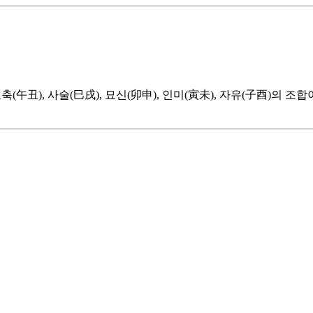
午丑), 사술(巳戌), 묘신(卯申), 인미(寅未), 자유(子酉)의 조