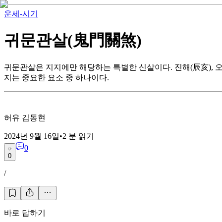
운세-시기
귀문관살(鬼門關煞)
귀문관살은 지지에만 해당하는 특별한 신살이다. 진해(辰亥), 오축(
지는 중요한 요소 중 하나이다.
허유 김동현
2024년 9월 16일
•
2
분 읽기
0
0
/
바로 답하기