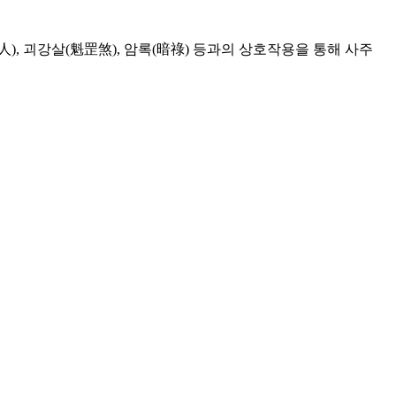
), 괴강살(魁罡煞), 암록(暗祿) 등과의 상호작용을 통해 사주