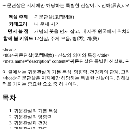
귀문관살은 지지에만 해당하는 특별한 신살이다. 진해(辰亥), 오축(
핵심 주제
귀문관살(鬼門關煞)
카테고리
내 운세·시기
먼저 볼 점
개념의 뜻을 먼저 잡고, 내 사주 원국에서 위치
함께 볼 키워드
12신살, 주제 모음, 병(丙), 계(癸)
<head>
<title>귀문관살(鬼門關煞) - 신살의 의미와 특징</title>
<meta name="description" content="귀문관살은 특별
이 글에서는 귀문관살의 기본 특성, 영향력, 건강과의 관계, 그
</head>귀문관살은 지지에만 해당하는 특별한 신살이다. 진해(辰亥
력을 가지는 중요한 요소 중 하나이다.
목차
귀문관살의 기본 특성
귀문관살의 영향력
귀문관살과 건강
귀문관살의 강도