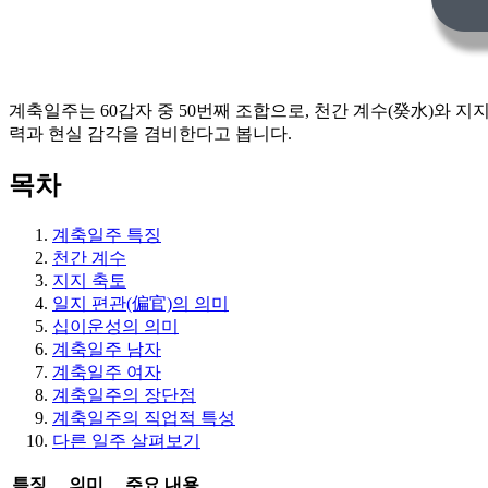
계축일주는 60갑자 중 50번째 조합으로, 천간 계수(癸水)와 
력과 현실 감각을 겸비한다고 봅니다.
목차
계축일주 특징
천간 계수
지지 축토
일지 편관(偏官)의 의미
십이운성의 의미
계축일주 남자
계축일주 여자
계축일주의 장단점
계축일주의 직업적 특성
다른 일주 살펴보기
특징
의미
주요 내용