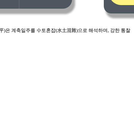
子平)은 계축일주를 수토혼잡(水土混雜)으로 해석하며, 강한 통찰