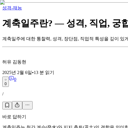
성격-재능
계축일주란? — 성격, 직업, 궁
계축일주에 대한 통찰력, 성격, 장단점, 직업적 특성을 깊이 있
허유 김동현
2025년 2월 6일
•
13
분 읽기
0
0
/
바로 답하기
계축일주는 천간 계수(癸水)와 지지 축토(丑土)의 결합을 의미