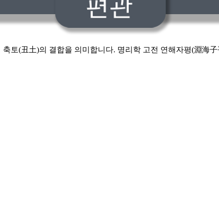
지지 축토(丑土)의 결합을 의미합니다. 명리학 고전 연해자평(淵海