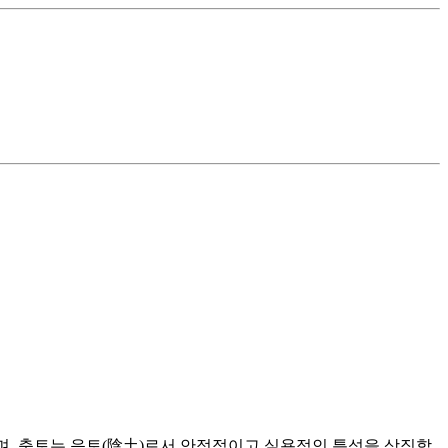
며, 축토는 음토(陰土)로서 안정적이고 실용적인 특성을 상징합