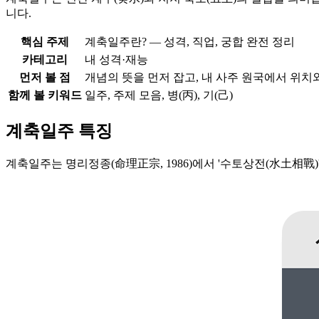
니다.
핵심 주제
계축일주란? — 성격, 직업, 궁합 완전 정리
카테고리
내 성격·재능
먼저 볼 점
개념의 뜻을 먼저 잡고, 내 사주 원국에서 위치
함께 볼 키워드
일주, 주제 모음, 병(丙), 기(己)
계축일주 특징
계축일주는 명리정종(命理正宗, 1986)에서 '수토상전(水土相戰