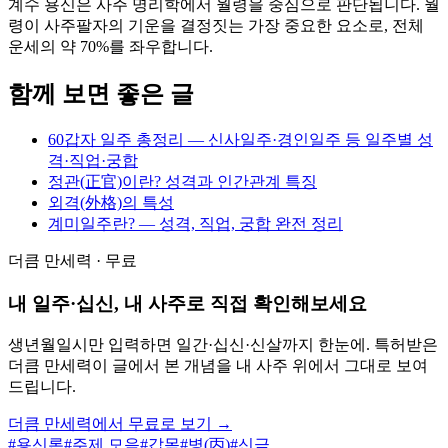
계수 용신은 사주 명리학에서 월령을 중심으로 판단됩니다. 월
령이 사주팔자의 기운을 결정짓는 가장 중요한 요소로, 전체
운세의 약 70%를 좌우합니다.
함께 보면 좋은 글
60갑자 일주 총정리 — 신사일주·경인일주 등 일주별 성
격·직업·궁합
정관(正官)이란? 성격과 인간관계 특징
외격(外格)의 특성
계미일주란? — 성격, 직업, 궁합 완전 정리
더큼 만세력 · 무료
내 일주·십신, 내 사주로 직접 확인해보세요
생년월일시만 입력하면 일간·십신·신살까지 한눈에. 특허받은
더큼 만세력이 글에서 본 개념을 내 사주 위에서 그대로 보여
드립니다.
더큼 만세력에서 무료로 보기 →
#
용신론
#
주제 모음
#
갑목
#
병(丙)
#
신금