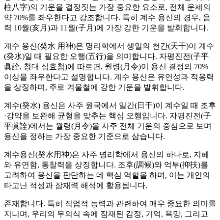
柱八字)의 기운을 결정짓는 가장 중요한 요소로, 전체 운세의
약 70%를 좌우한다고 강조합니다. 특히 계수 용신의 경우, 음
력 10월(亥月)과 11월(子月)에 가장 강한 기운을 발휘합니다.
계수 용신(癸水 用神)은 명리학에서 생일의 천간(天干)이 계수
(癸水)일 때 필요한 오행(五行)을 의미합니다. 자평진전(子平
眞詮, 청대 심효첨)에 따르면, 월령(月令)이 용신 결정의 70%
이상을 좌우한다고 설명합니다. 계수 용신은 유연성과 적응력
을 상징하며, 주로 겨울철에 강한 기운을 발휘합니다.
계수(癸水) 용신은 사주 원국에서 일간(日干)이 계수일 때 조후
·강약을 보완해 균형을 맞추는 핵심 오행입니다. 자평진전(子
平眞詮)에서는 월령(月令)을 사주 전체 기운의 중심으로 보며
용신을 정하는 가장 중요한 기준으로 삼습니다.
계수용신(癸水用神)은 사주 명리학에서 용신의 하나로, 지혜
와 유연함, 통찰력을 상징합니다. 조후(調候)와 억부(抑扶)를
고려하여 용신을 판단하는 데 핵심 역할을 하며, 이는 개인의
타고난 적성과 잠재력 해석에 활용됩니다.
존재합니다. 특히 직업적 능력과 관련하여 매우 중요한 의미를
지니며, 우리의 무의식 속에 잠재된 감정, 기억, 욕망, 그리고