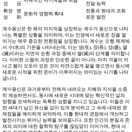
지속적인 자기계발과 학습
성
금
전달 능력
확장
병
전통과 현대의 조화
문화적 영향력 확대
성
화
로운 발전
계수용신은 한 해의 마지막을 상징하는 계수가 용신으로 나타
나는 특별한 상황을 의미하며, 이는 인생에서 새로운 장을 열
어가는 매우 중요한 전환점을 상징합니다. 계수는 오행 체계에
서 수(水)의 기운을 나타내는데, 이는 생(生), 장(長), 성(盛), 멸
(滅)이라는 자연의 순환 과정 중에서 멸(滅)의 단계를 의미합니
다. 이러한 소멸의 과정은 단순한 끝이 아니라, 마치 겨울이 지
나고 봄이 오듯이 모든 것이 자연스럽게 끝을 맺으면서 동시에
새로운 시작을 위한 준비가 이루어지는 의미있는 시기를 나타
냅니다.
계수용신은 과거로부터 전해져 내려오는 지혜와 지식을 소중
히 계승하면서도, 동시에 새로운 시대에 맞는 혁신적인 삶의
방향을 모색하려는 독특한 성향을 지니고 있습니다. 이들은 이
전 세대가 남긴 유산을 깊이 있게 분석하고 그 속에 내재된 문
제점들을 예리하게 파악하여, 이를 현대적 관점에서 개선하고
발전시키는 뛰어난 능력을 보여줍니다. 또한 인간의 본질과 존
재의 의미에 대한 철학적 탐구를 끊임없이 이어가며, 현대 사