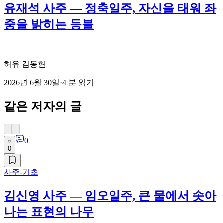
유재석 사주 — 정축일주, 자신을 태워 좌
중을 밝히는 등불
허유 김동현
2026년 6월 30일
·
4
분 읽기
같은 저자의 글
0
0
사주-기초
김신영 사주 — 임오일주, 큰 물에서 솟아
나는 표현의 나무