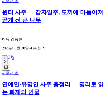
사주-기초
윈터 사주 — 갑자일주, 도끼에 다듬어져
곧게 선 큰 나무
허유 김동현
2026년 6월 30일
·
4
분 읽기
0
0
사주-기초
연예인·유명인 사주 총정리 — 명리로 읽
는 화제의 인물