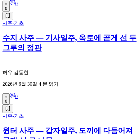
0
0
사주-기초
수지 사주 — 기사일주, 옥토에 곧게 선 두
그루의 정관
허유 김동현
2026년 6월 30일
·
4
분 읽기
0
0
사주-기초
윈터 사주 — 갑자일주, 도끼에 다듬어져