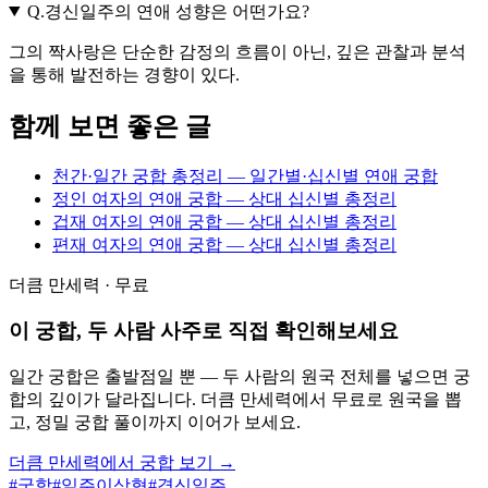
Q.
경신일주의 연애 성향은 어떤가요?
그의 짝사랑은 단순한 감정의 흐름이 아닌, 깊은 관찰과 분석
을 통해 발전하는 경향이 있다.
함께 보면 좋은 글
천간·일간 궁합 총정리 — 일간별·십신별 연애 궁합
정인 여자의 연애 궁합 — 상대 십신별 총정리
겁재 여자의 연애 궁합 — 상대 십신별 총정리
편재 여자의 연애 궁합 — 상대 십신별 총정리
더큼 만세력 · 무료
이 궁합, 두 사람 사주로 직접 확인해보세요
일간 궁합은 출발점일 뿐 — 두 사람의 원국 전체를 넣으면 궁
합의 깊이가 달라집니다. 더큼 만세력에서 무료로 원국을 뽑
고, 정밀 궁합 풀이까지 이어가 보세요.
더큼 만세력에서 궁합 보기 →
#
궁합
#
일주이상형
#
경신일주