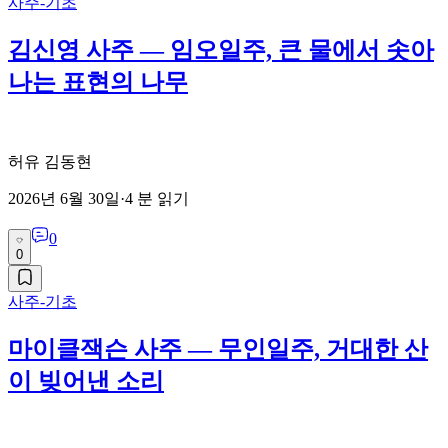
사주-기초
김신영 사주 — 임오일주, 큰 물에서 솟아
나는 표현의 나무
허유 김동현
2026년 6월 30일
·
4
분 읽기
0
0
사주-기초
마이클잭슨 사주 — 무인일주, 거대한 산
이 빚어낸 소리