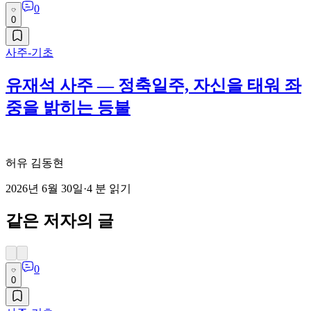
0
0
사주-기초
유재석 사주 — 정축일주, 자신을 태워 좌
중을 밝히는 등불
허유 김동현
2026년 6월 30일
·
4
분 읽기
같은 저자의 글
0
0