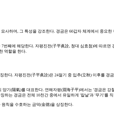
'로 묘사하며, 그 특성을 강조한다. 경금은 60갑자 체계에서 중요
 중 7번째에 해당한다. 자평진전(子平眞詮, 청대 심효첨)에 따르
한 역할을 한다.
상징한다. 자평진전(子平眞詮)은 24절기 중 입추(立秋) 이후를 경
金)의 양기(陽氣)를 대표한다. 연해자평(淵海子平)에서는 '경금은 
상징하는 경금은 전체 10천간 중에서 유일하게 '칼날'과 '무기'를
 원칙을 수호하는 금덕(金德)을 상징한다.