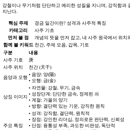
강철이나 무기처럼 단단하고 예리한 성질을 지니며, 강직함과 결단
지닌다.
핵심 주제
경금 일간이란? 성격과 사주적 특징
카테고리
사주 기초
먼저 볼 점
개념의 뜻을 먼저 잡고, 내 사주 원국에서 위치
함께 볼 키워드
천간, 주제 모음, 갑목, 기토
구분
내용
사주 기호
庚
사주 위치
천간 (天干)
• 음양: 양(陽)
음양과 오행
• 오행: 금(金)
• 자연물: 강철, 무기, 금속
• 성장단계: 단단한 금속, 정제된 쇠
상징 이미지
• 계절: 가을의 양기
• 방향: 결단력 있는 기운, 강직한 원칙
• 성격: 강직함, 결단력, 원칙적
• 장점: 강인한 리더십, 정의로운 판단력, 신뢰성
주요 특징
• 단점: 융통성 부족, 과도한 비판성, 독단적