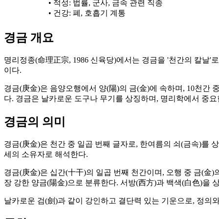
• 적성: 법률, 군사, 금속 관련 직종
• 건강: 폐, 호흡기 계통
경금 개요
명리정종(命理正宗, 1986 신육당)에서는 경금을 '천간의 칼날
이다.
경금(庚金)은 음양오행에서 양(陽)의 금(金)에 속하며, 10천간
다. 경금은 날카로운 도구나 무기를 상징하며, 명리학에서 중요
경금의 의미
경금(庚金)은 천간 중 일곱 번째 글자로, 한여름의 쇠(금속)를 
세의 소유자로 해석한다.
경금(庚金)은 십간(十干)의 일곱 번째 천간이며, 오행 중 금(
장 강한 양금(陽金)으로 분류한다. 서방(西方)과 백색(白色)을 
날카로운 검(劍)과 같이 강인하고 결단력 있는 기운으로, 정의와