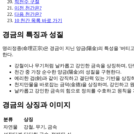
적천수 구절
이전 천간은?
다음 천간은?
10 천간 목록 바로 가기
경금의 특징과 성질
명리정종(命理正宗)은 경금이 지닌 양금(陽金)의 특성을 '버티
한다.
강철이나 무기처럼 날카롭고 강인한 금속을 상징하며, 단
천간 중 가장 순수한 양금(陽金)의 성질을 구현한다.
예리한 검(劍)과 같이 강직하고 결단력 있는 기반을 상징하
천지만물을 바로잡는 금덕(金德)을 상징하며, 강인하고 
날카롭고 강인한 금속의 힘으로 정의를 수호하고 원칙을 
경금의 상징과 이미지
분류
상징
자연물
강철, 무기, 금속