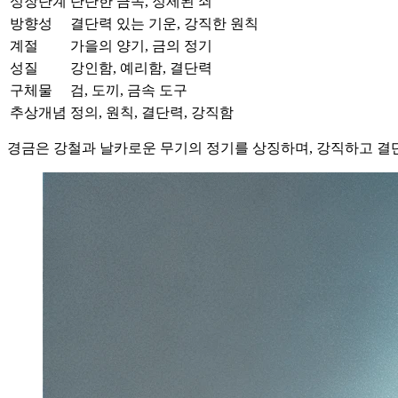
성장단계
단단한 금속, 정제된 쇠
방향성
결단력 있는 기운, 강직한 원칙
계절
가을의 양기, 금의 정기
성질
강인함, 예리함, 결단력
구체물
검, 도끼, 금속 도구
추상개념
정의, 원칙, 결단력, 강직함
경금은 강철과 날카로운 무기의 정기를 상징하며, 강직하고 결단