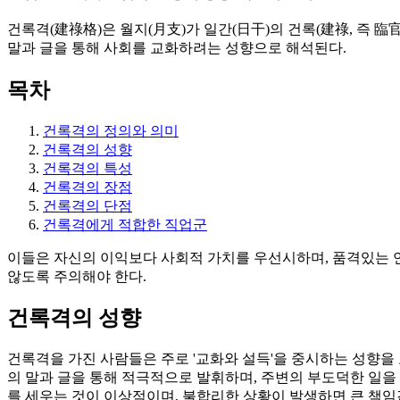
건록격(建祿格)은 월지(月支)가 일간(日干)의 건록(建祿, 즉 
말과 글을 통해 사회를 교화하려는 성향으로 해석된다.
목차
건록격의 정의와 의미
건록격의 성향
건록격의 특성
건록격의 장점
건록격의 단점
건록격에게 적합한 직업군
이들은 자신의 이익보다 사회적 가치를 우선시하며, 품격있는 
않도록 주의해야 한다.
건록격의 성향
건록격을 가진 사람들은 주로 '교화와 설득'을 중시하는 성향을
의 말과 글을 통해 적극적으로 발휘하며, 주변의 부도덕한 일을
를 세우는 것이 이상적이며, 불합리한 상황이 발생하면 큰 책임