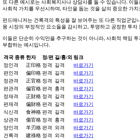
또 다른 예시로는 사회복지사나 상담사를 들 수 있습니다. 이들
사회적 가치를 우선시하며, 타인을 돕는 것을 삶의 중요한 가치
펀드매니저는 건록격의 특성을 잘 보여주는 또 다른 직업군입니다
융 시장의 부정적인 요소들을 감시하고, 투명하고 공정한 투자 
이들은 단순히 수익만을 추구하는 것이 아니라, 사회적 책임 투
부합하는 예시입니다.
격국 종류
한자
정/편
길/흉/외
링크
정인격
正印格
정격
길격
바로가기
편인격
偏印格
편격
길격
바로가기
정관격
正官格
정격
길격
바로가기
편관격
偏官格
편격
흉격
바로가기
정재격
正財格
정격
길격
바로가기
편재격
偏財格
편격
길격
바로가기
식신격
食神格
편격
길격
바로가기
상관격
傷官格
정격
흉격
바로가기
양인격
羊刃格
편격
외격
바로가기
건록격
建祿格
정격
외격
바로가기