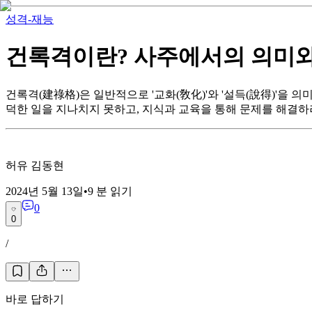
성격-재능
건록격이란? 사주에서의 의미와
건록격(建祿格)은 일반적으로 '교화(敎化)'와 '설득(說得)'을
덕한 일을 지나치지 못하고, 지식과 교육을 통해 문제를 해결하
허유 김동현
2024년 5월 13일
•
9
분 읽기
0
0
/
바로 답하기