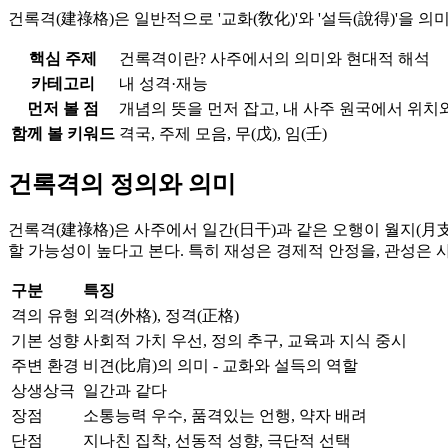
건록격(建祿格)은 일반적으로 '교화(敎化)'와 '설득(說得)'을 의
핵심 주제
건록격이란? 사주에서의 의미와 현대적 해석
카테고리
내 성격·재능
먼저 볼 점
개념의 뜻을 먼저 잡고, 내 사주 원국에서 위치
함께 볼 키워드
격국, 주제 모음, 무(戊), 임(壬)
건록격의 정의와 의미
건록격(建祿格)은 사주에서 일간(日干)과 같은 오행이 월지(月
할 가능성이 높다고 본다. 특히 재성은 경제적 안정을, 관성은 
구분
특징
격의 유형
외격(外格), 정격(正格)
기본 성향
사회적 가치 우선, 정의 추구, 교육과 지식 중시
주변 환경
비견(比肩)의 의미 - 교화와 설득의 역할
상생상극
일간과 같다
장점
소통능력 우수, 품격있는 언행, 약자 배려
단점
지나친 집착, 선동적 성향, 극단적 선택