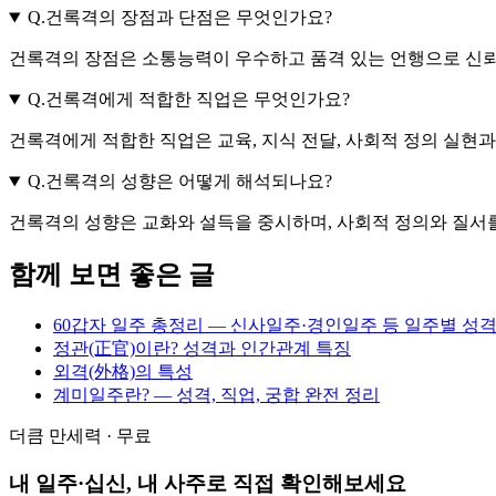
Q.
건록격의 장점과 단점은 무엇인가요?
건록격의 장점은 소통능력이 우수하고 품격 있는 언행으로 신뢰
Q.
건록격에게 적합한 직업은 무엇인가요?
건록격에게 적합한 직업은 교육, 지식 전달, 사회적 정의 실현
Q.
건록격의 성향은 어떻게 해석되나요?
건록격의 성향은 교화와 설득을 중시하며, 사회적 정의와 질서
함께 보면 좋은 글
60갑자 일주 총정리 — 신사일주·경인일주 등 일주별 성격
정관(正官)이란? 성격과 인간관계 특징
외격(外格)의 특성
계미일주란? — 성격, 직업, 궁합 완전 정리
더큼 만세력 · 무료
내 일주·십신, 내 사주로 직접 확인해보세요