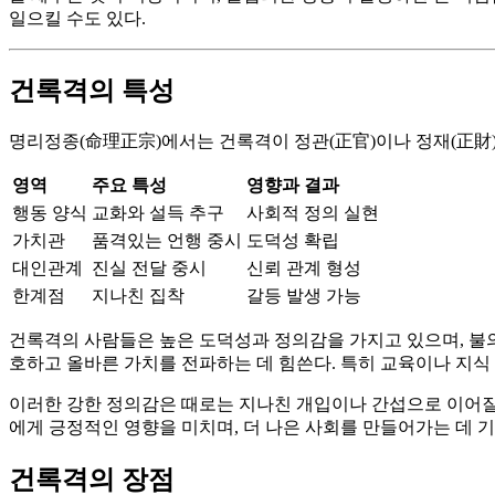
일으킬 수도 있다.
건록격의 특성
명리정종(命理正宗)에서는 건록격이 정관(正官)이나 정재(正財
영역
주요 특성
영향과 결과
행동 양식
교화와 설득 추구
사회적 정의 실현
가치관
품격있는 언행 중시
도덕성 확립
대인관계
진실 전달 중시
신뢰 관계 형성
한계점
지나친 집착
갈등 발생 가능
건록격의 사람들은 높은 도덕성과 정의감을 가지고 있으며, 불의
호하고 올바른 가치를 전파하는 데 힘쓴다. 특히 교육이나 지식
이러한 강한 정의감은 때로는 지나친 개입이나 간섭으로 이어질 
에게 긍정적인 영향을 미치며, 더 나은 사회를 만들어가는 데 
건록격의 장점