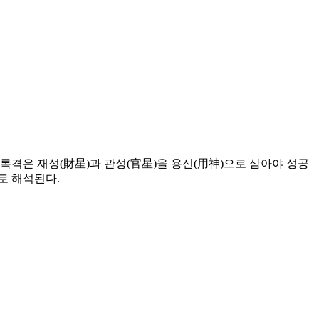
록격은 재성(財星)과 관성(官星)을 용신(用神)으로 삼아야 성공
로 해석된다.