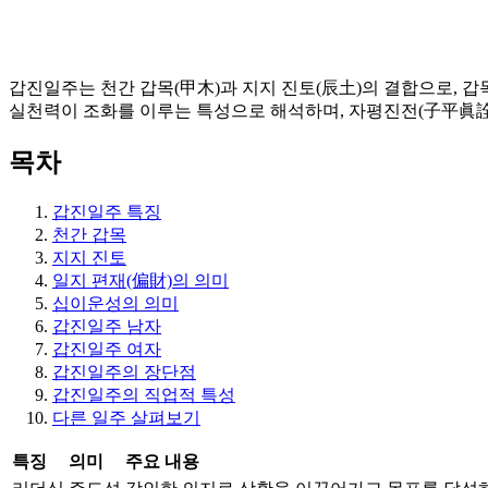
갑진일주는 천간 갑목(甲木)과 지지 진토(辰土)의 결합으로, 
실천력이 조화를 이루는 특성으로 해석하며, 자평진전(子平眞詮
목차
갑진일주 특징
천간 갑목
지지 진토
일지 편재(偏財)의 의미
십이운성의 의미
갑진일주 남자
갑진일주 여자
갑진일주의 장단점
갑진일주의 직업적 특성
다른 일주 살펴보기
특징
의미
주요 내용