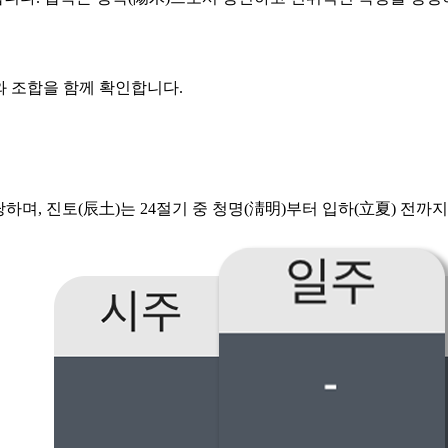
와 조합을 함께 확인합니다.
하며, 진토(辰土)는 24절기 중 청명(淸明)부터 입하(立夏) 전까