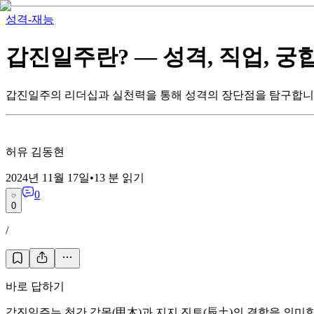
성격-재능
갑진일주란? — 성격, 직업, 궁
갑진일주의 리더십과 실천력을 통해 성격의 장단점을 탐구합니
허유 김동현
2024년 11월 17일
•
13
분 읽기
0
0
/
바로 답하기
갑진일주는 천간 갑목(甲木)과 지지 진토(辰土)의 결합을 의미