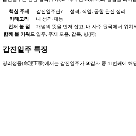
핵심 주제
갑진일주란? — 성격, 직업, 궁합 완전 정리
카테고리
내 성격·재능
먼저 볼 점
개념의 뜻을 먼저 잡고, 내 사주 원국에서 위치
함께 볼 키워드
일주, 주제 모음, 갑목, 병(丙)
갑진일주 특징
명리정종(命理正宗)에서는 갑진일주가 60갑자 중 41번째에 해당