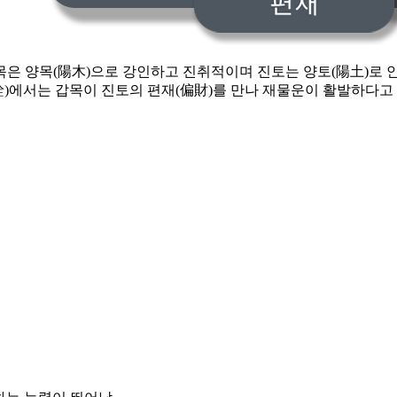
갑목은 양목(陽木)으로 강인하고 진취적이며 진토는 양토(陽土)
)에서는 갑목이 진토의 편재(偏財)를 만나 재물운이 활발하다고 