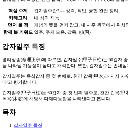
핵심 주제
갑자일주란? — 성격, 직업, 궁합 완전 정리
카테고리
내 성격·재능
먼저 볼 점
개념의 뜻을 먼저 잡고, 내 사주 원국에서 위치
함께 볼 키워드
일주, 주제 모음, 갑목, 병(丙)
갑자일주 특징
명리정종(命理正宗)에 따르면, 갑자일주(甲子日柱)는 60갑자 중
을 나타낼 가능성이 높다고 해석한다. 또한, 갑자일주는 인내
갑자일주는 육십갑자 중 첫 번째로, 천간 갑목(甲木)과 지지 자
다'고 평가합니다.
갑자일주(甲子日柱)는 60갑자 중 첫 번째 일주로, 천간 갑목(
목욕(沐浴)에 해당해 다재다능함을 나타낸다고 봅니다.
목차
갑자일주 특징