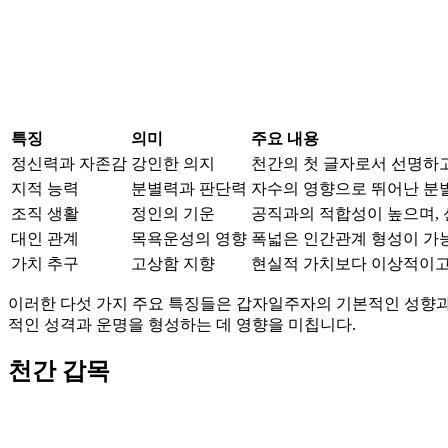
특징
의미
주요 내용
정신력과 자존감
강인한 의지
천간의 첫 글자로서 선명하고
지적 능력
분별력과 판단력
자수의 영향으로 뛰어난 분별
조직 생활
정인의 기운
공직과의 적합성이 높으며, 
대인 관계
목욕운성의 영향
폭넓은 인간관계 형성이 가
가치 추구
고상함 지향
현실적 가치보다 이상적이고
이러한 다섯 가지 주요 특징들은 갑자일주자의 기본적인 성향과
적인 성격과 운명을 형성하는 데 영향을 미칩니다.
천간 갑목