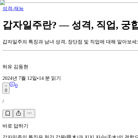
성격-재능
갑자일주란? — 성격, 직업, 궁
갑자일주의 특징과 남녀 성격, 장단점 및 직업에 대해 알아보세
허유 김동현
2024년 7월 12일
•
14
분 읽기
0
0
/
바로 답하기
갑자일주의 특징은 천간 갑목(甲木)과 지지 자수(子水)의 결합