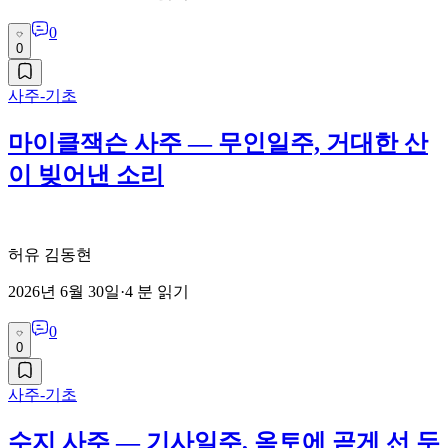
0
0
사주-기초
마이클잭슨 사주 — 무인일주, 거대한 산
이 빚어낸 소리
허유 김동현
2026년 6월 30일
·
4
분 읽기
0
0
사주-기초
수지 사주 — 기사일주, 옥토에 곧게 선 두