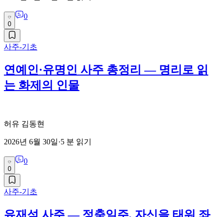
0
0
사주-기초
연예인·유명인 사주 총정리 — 명리로 읽
는 화제의 인물
허유 김동현
2026년 6월 30일
·
5
분 읽기
0
0
사주-기초
유재석 사주 — 정축일주, 자신을 태워 좌